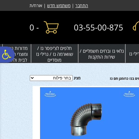
לתפריט
לתוכן
לתפריט
התחבר
|
משתמש חדש
| אורח/ת
אתר
המרכזי
נגישות
0
-
03-55-00-875
חלפים לצ'יפסר גז /
מדורות גינה
גלאי גז וברזים חשמליים /
פ
לי גז
שווארמה גז / גרילי גז
ומוצרי חימום
שירות התקנות
מוסדיים
לבית ולחצר
סר
מציג
 בגז כרומגן חם גז
נג