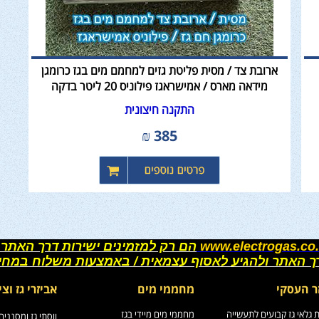
ארובת צד / מסית פליטת גזים למחמם מים בגז כרומגן
מידאה מארס / אמישראגז פילוניס 20 ליטר בדקה
התקנה חיצונית
₪
385
www.electrogas.co.
הם רק למזמינים ישירות דרך האתר 
רך האתר ולהגיע לאסוף עצמאית / באמצעות משלוח במחי
ר העסקי
מחממי מים
אביזרי גז וצי
גלאי גז קבועים לתעשייה
מחממי מים מיידי בגז
ווסתי גז ומסננים