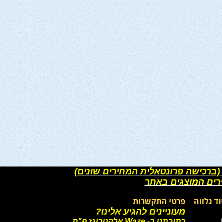
(ברכישה פרונטאלית המחירים שונים)
רים המוצגים באתר
וד נלווה
פרטי התקשרות
מעוניינים להגיע אלינו?
כתובתנו ב- Waze אלקטרוגז פ"ת