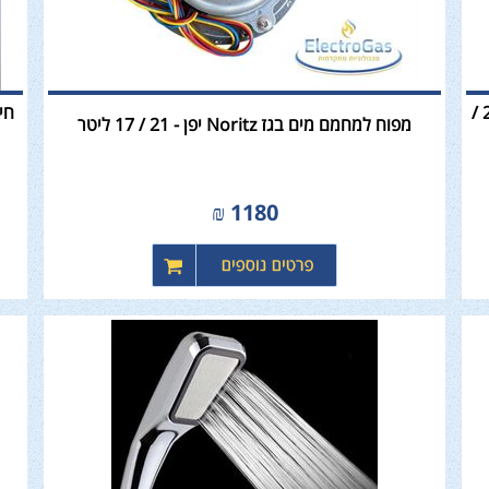
מחליף חום / רדיאטור למחמם מים בגז Noritz יפן - 21 /
מפוח למחמם מים בגז Noritz יפן - 21 / 17 ליטר
₪
1180