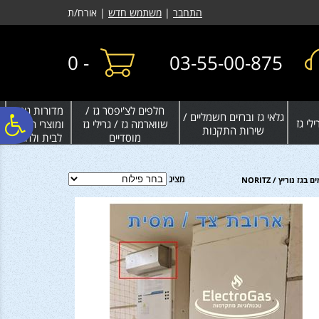
לתפריט
לתוכן
לתפריט
התחבר
|
משתמש חדש
| אורח/ת
אתר
המרכזי
נגישות
0
-
03-55-00-875
חלפים לצ'יפסר גז /
מדורות גינה
גלאי גז וברזים חשמליים /
פ
לי גז
שווארמה גז / גרילי גז
ומוצרי חימום
שירות התקנות
מוסדיים
לבית ולחצר
סר
מציג
 נוריץ / NORITZ
נג