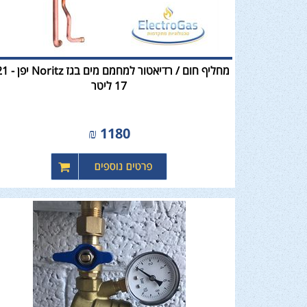
17 ליטר
₪
1180