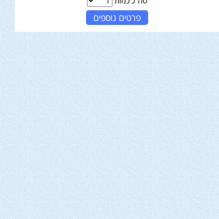
סה"כ כמות
פרטים נוספים