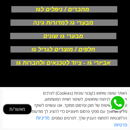
מחברים / ניפלים לגז
מבערי גז למדורות גינה
מבערי גז שונים
חלפים / מוצרים לגריל גז
אביזרי גז - ציוד לטכנאים ולחברות גז
אודות
האתר עושה שימוש בקובצי עוגיות (Cookies) לצרכים
צור קשר
תפעוליים, לניתוח שימושים, לשיפור חוויית המשתמש,
תקנון חנות
מעקב הזמנות
ולהתאמה אישית של תוכן ופרסום ממוקד. אנו עשויים לשתף
מאשר/ת
החזרות וביטולים
מידע אודותיך עם ספקי פרסום חיצוניים כדי להציג לך מודעות
הרשמת לקוחות
מדיניות
הרלוונטיות לתחומי העניין שלך. לפרטים נוספים:
הצהרת נגישות
פרטיות
ט.ל.ח