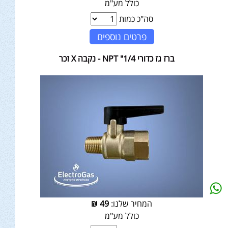
כולל מע"מ
סה"כ כמות
פרטים נוספים
ברז גז כדורי 1/4" NPT - נקבה X זכר
המחיר שלנו:
49
₪
כולל מע"מ