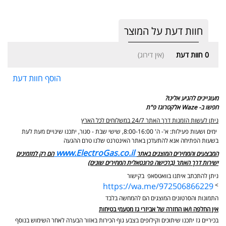
חוות דעת על המוצר
0
חוות דעת
(אין דירוג)
הוסף חוות דעת
מעוניינים להגיע אלינו?
חפשו ב- Waze אלקטרוגז פ"ת
ניתן לעשות הזמנות דרך האתר 24/7 במשלוחים לכל הארץ
ימים ושעות פעילות: א'- ה' 8:00-16:00, שישי שבת - סגור,
יתכנו שינויים מעת לעת
בשעות הפתיחה אנא להתעדכן באתר האינטרנט שלנו טרם ההגעה
www.ElectroGas.co.il
המבצעים והמחירים המוצגים באתר
הם רק למזמינים
ישירות דרך האתר (ברכישה פרונטאלית המחירים שונים)
ניתן להתכתב איתנו בוואטסאפ בקישור
https://wa.me/972506866229
>
התמונות והסרטונים המוצגים הם להמחשה בלבד
אין החלפה ו/או החזרה של אביזרי גז מטעמי בטיחות
בכיריים גז יתכנו שיתוכים וקילופים בצבע גוף הכירות באזור הבערה לאחר השימוש בנוסף