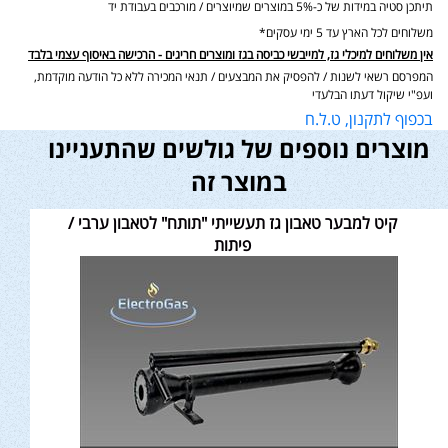
תיתכן סטיה במידות של כ-5% במוצרים שמיוצרים / מורכבים בעבודת יד
משלוחים לכל הארץ עד 5 ימי עסקים*
אין משלוחים למיכלי גז, למייבשי כביסה בגז ומוצרים חריגים - הרכישה באיסוף עצמי בלבד
המפרסם רשאי לשנות / להפסיק את המבצעים / תנאי המכירה ללא כל הודעה מוקדמת,
ועפ"י שיקול דעתו הבלעדי
בכפוף לתקנון, ט.ל.ח
מוצרים נוספים של גולשים שהתעניינו
במוצר זה
קיט למבער טאבון גז תעשייתי "תותח" לטאבון ערבי /
פיתות