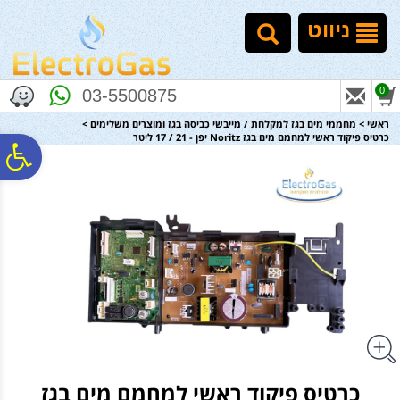
לתפריט
לתוכן
לתפריט
אתר
המרכזי
נגישות
ניווט
0
03-5500875
ראשי
>
מחממי מים בגז למקלחת / מייבשי כביסה בגז ומוצרים משלימים
>
כרטיס פיקוד ראשי למחמם מים בגז Noritz יפן - 21 / 17 ליטר
פ
סר
נג
כרטיס פיקוד ראשי למחמם מים בגז