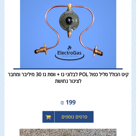
קיט הכולל סליל כפול POL לבלוני גז + ווסת גז 30 מיליבר ומחבר
לצינור נחושת
₪
199