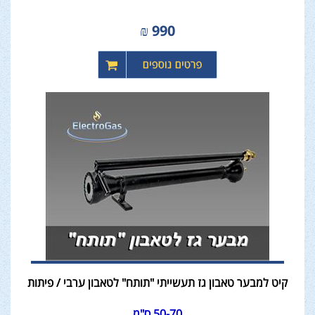
₪
990
קיט למבער טאבון גז תעשייתי "תותח" לטאבון ערבי / פיתות
50-70 ס"מ