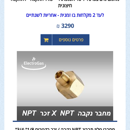
חיצונית
לעד 2 מקלחות בו זמנית - אחריות לשנתיים
₪
3290
מחברי פליז תבריג NPT נקבה / זכר בקטרים 1/8"-3/4"