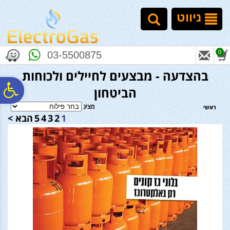
לתפריט
לתוכן
לתפריט
אתר
המרכזי
נגישות
ניווט
0
03-5500875
בהצדעה - מבצעים לחיילים ולכוחות
פ
הביטחון
מציג
ראשי
1
2
3
4
5
הבא >
סר
נג