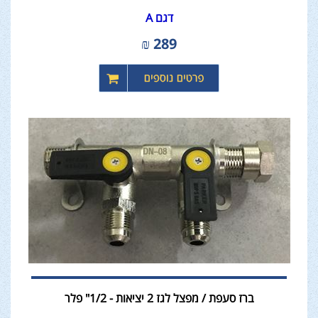
דגם A
₪
289
ברז סעפת / מפצל לגז 2 יציאות - 1/2" פלר