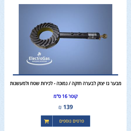
מבער גז יצוק לבערה חזקה / נמוכה - לכירות שטח ולמעשנות
קוטר 16 ס"מ
₪
139