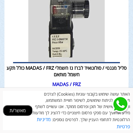
סליל מגנטי / סולונואיד לברז גז חשמלי MADAS / FRZ כולל תקע
חשמל מותאם
MADAS / FRZ
207
₪
האתר עושה שימוש בקובצי עוגיות (Cookies) לצרכים
תפעוליים, לניתוח שימושים, לשיפור חוויית המשתמש,
ולהתאמה אישית של תוכן ופרסום ממוקד. אנו עשויים לשתף
מאשר/ת
מידע אודותיך עם ספקי פרסום חיצוניים כדי להציג לך מודעות
מדיניות
הרלוונטיות לתחומי העניין שלך. לפרטים נוספים:
פרטיות