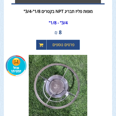
מופות פליז תבריג NPT בקטרים 1/8"-3/4"
3/4" - 1/8"
₪
8