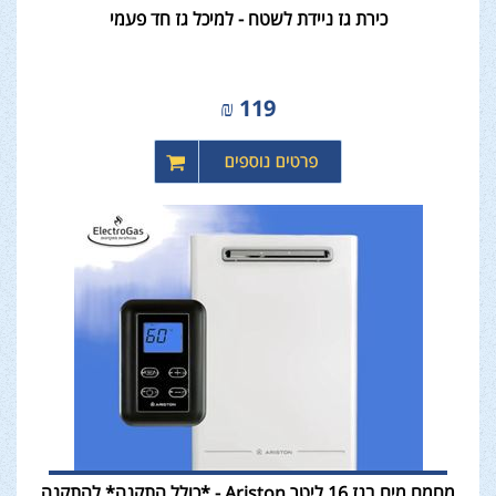
כירת גז ניידת לשטח - למיכל גז חד פעמי
₪
119
מחמם מים בגז 16 ליטר Ariston - *כולל התקנה* להתקנה