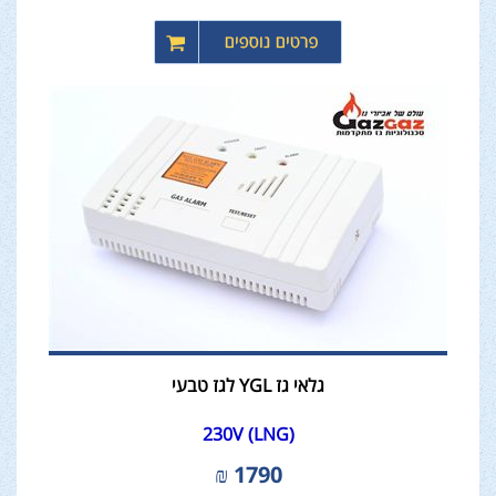
גלאי גז YGL לגז טבעי
230V (LNG)
₪
1790