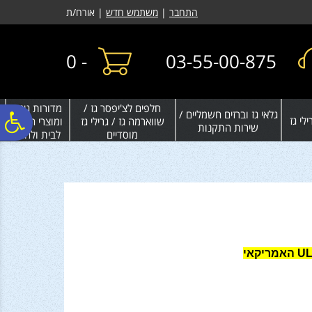
לתפריט
לתוכן
לתפריט
התחבר
|
משתמש חדש
| אורח/ת
אתר
המרכזי
נגישות
0
-
03-55-00-875
חלפים לצ'יפסר גז /
מדורות גינה
גלאי גז וברזים חשמליים /
פ
לי גז
שווארמה גז / גרילי גז
ומוצרי חימום
שירות התקנות
מוסדיים
לבית ולחצר
סר
נג