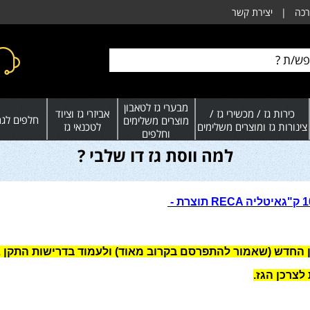
רכה
|
יצירת קשר
מבערי גז לטאבון
כירות גז / מכשירי גז /
אביזרי גז וציוד
חלפים לגרי
מוצרים משלימים
צינורות גז ומוצרים משלימים
לטכנאי גז
וחלפים
למה ווסת גז דו שלבי ?
- תוצרת RECA איטליה
 (שאמור להתפרסם בקרוב מאוד) ולעמוד בדרישות התקן UL האמריקאי
לצרכן הגז.