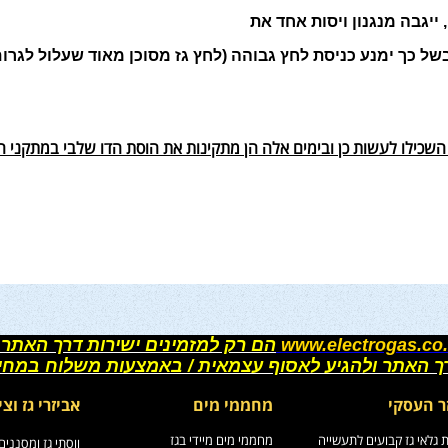
ייגבה מנגנון ויסות אחד את
סת בנוי מ 2 מנגנוני וויסות ובשל כך ימנע כניסת לחץ גבוהה (לחץ גז מסוכן מאוד 
שכילו לעשות כן ובימים אלה הן מתקינות את הוסת הדו שלבי במתקני הג
www.electrogas.co.
הם רק למזמינים ישירות דרך האתר 
רך האתר ולהגיע לאסוף עצמאית / באמצעות משלוח במחי
ר העסקי
מחממי מים
אביזרי גז וצי
גלאי גז קבועים לתעשייה
מחממי מים מיידי בגז
ווסתי גז ומסננים