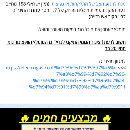
מנת למנוע מצב של התלקחות או נפיצות.
(תקן ישראלי 158 מחייב
בעת התקנת עמדת מיכלים מרחק של 1.7 מטר עמדת המיכלים
לבין מקור אש גלויה).
מומלץ לאחסן את מיכל הגז במקום מאוורר ומוצל.
חשוב לדעת ! צינור הגומי התיקני לגרילי גז המומלץ הוא צינור גומי
ממין 20 בר
.
למגוון מוצרי גז
https://electrogas.co.il/%d7%9e%d7%95%d7%a6%d
>>>
7%a8%d7%99-%d7%92%d7%96-
%d7%9c%d7%9e%d7%92%d7%96%d7%a8-
%d7%94%d7%91%d7%99%d7%aa%d7%9911
🔥 מבצעים חמים 🔥