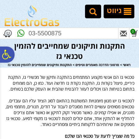
לתפריט
לתוכן
לתפריט
אתר
המרכזי
נגישות
ניווט
0
03-5500875
התקנות ותיקונים שמחייבים להזמין
פ
טכנאי גז
ראשי
>
סרטוני הדרכה מאמרים וטיפים
>
התקנות ותיקונים שמחייבים להזמין טכנאי גז
סר
טכנאי גז הם אנשי מקצוע המתמחים בהתקנה ותיקון של מכשירי גז, התקנת
כיריים, פיצול נקודות גז, התקנת נקודת גז חדשה ועוד. כמו כן, הם מומחים
בתחום בטיחות הגז ויכולים לעזור להבטיח שהבית או העסק שלכם בטוחים.
נג
לטכנאי גז יש מגוון מיומנויות המשתנות בהתאם לסוג הציוד עליו הם עובדים.
טכנאים מסוימים עשויים להיות מסוגלים לעבוד על דודים, תנורים, מחממי מים,
מזגנים, או אפילו קמינים. כאשר מכשיר זקוק לתיקון או כאשר אתם צריכים
להחליף או להתקין אחד, אתם יכולים לפנות לטכנאי גז מקומי לסיוע. טכנאי גז
מספקים את שירותיהם ללקוחות ביתיים ומסחריים כאחד.
כל מה שצריך לדעת על טכנאי הגז שלכם