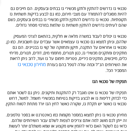
טכנאי גז נדרשים להתקין ולתקן מכשירי גז בבתים ובעסקים. הם חייבים גם
להיות מסוגלים להתמודד עם מצבי חירום, כמו גם לבצע בדיקות תשתיות גז
תקופתיות. טכנאי גז נדרשים להתקין ולתקן מכשירי גז בבתים ובעסקים, כשם
שהם לעיתים נדרשים להתקין תשתיות גז שלמות במרכזי מסחר גדולים.
טכנאי גז יכולים לעבוד במשרה מלאה או חלקית, בהתאם לצרכי המעסיק
שלהם, וניתן למצוא גם טכנאי גז עצמאיים אשר עובדים עם חשבוניות. כמו כן,
טכנאי גז אחראים על התקנה, תיקון ותחזוקה של קווי גז בבניינים. הם גם
מתקינים ומתקנים מכשירי גז, כגון תנורים, מחממי מים, דודים, תנורים, מדיחי
כלים, מייבשים, מתקינים כיריים, פטריות חימום על גז ועוד, לרוב ניתן לראות
מחירון טכנאי גז
את השירותים הנ"ל וכמה עולה לטפל בהם בעזרת
המסביר הכל.
תפקידו של טכנאי הגז
תפקידו של טכנאי גז אינו מוגבל רק להתקנות ותיקונים. ניתן גם לשכור אותם
כדי לבדוק דליפות גז או לבצע בדיקות בטיחות במכשירי חשמל. למשל, דרוש
טכנאי גז כאשר יש תקלת גז, שקורה כאשר לחץ הגז יורד מתחת לטווח התקין.
מחירון טכנאי גז ניתן למצוא במספר מקומות כמו באינטרנט או בספר טלפונים.
זה ייתן לכם מושג למה אתם צריכים לצפות לשלם עבור השירותים שלהם.
כדאי גם לשקול האם כדאי להזמין איש מקצוע או שמא משתלם יותר לעשות