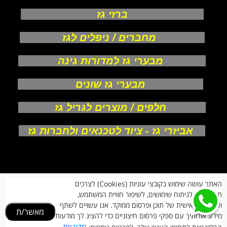
ברזי גז
מחברים / ניפלים לגז
מבערי גז למדורות גינה
מבערי גז שונים
חלפים / מוצרים לגריל גז
אביזרי גז - ציוד לטכנאים ולחברות גז
אודות
האתר עושה שימוש בקובצי עוגיות (Cookies) לצרכים
צור קשר
תפעוליים, לניתוח שימושים, לשיפור חוויית המשתמש,
תקנון חנות
מעקב הזמנות
ולהתאמה אישית של תוכן ופרסום ממוקד. אנו עשויים לשתף
מאשר/ת
החזרות וביטולים
מידע אודותיך עם ספקי פרסום חיצוניים כדי להציג לך מודעות
הרשמת לקוחות