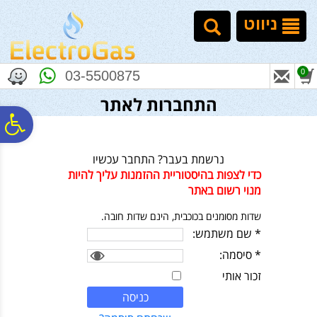
לתפריט
לתוכן
לתפריט
אתר
המרכזי
נגישות
ניווט
0
03-5500875
התחברות לאתר
פ
נרשמת בעבר? התחבר עכשיו
סר
כדי לצפות בהיסטוריית ההזמנות עליך להיות
מנוי רשום באתר
נג
שדות מסומנים בכוכבית, הינם שדות חובה.
* שם משתמש:
* סיסמה:
זכור אותי