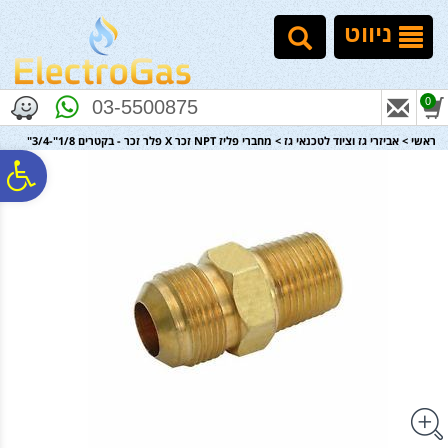
לתפריט
לתוכן
לתפריט
אתר
המרכזי
נגישות
ניווט
0
03-5500875
ראשי
>
אביזרי גז וציוד לטכנאי גז
>
מחברי פליז NPT זכר X פלר זכר - בקטרים 1/8"-3/4"
פ
סר
נג