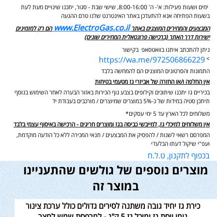
ימים ושעות פעילות: א'- ה' 8:00-16:00, שישי שבת - סגור,
יתכנו שינויים מעת לעת
בשעות הפתיחה אנא להתעדכן באתר האינטרנט שלנו טרם ההגעה
www.ElectroGas.co.il
המבצעים והמחירים המוצגים באתר
הם רק למזמינים
ישירות דרך האתר (ברכישה פרונטאלית המחירים שונים)
ניתן להתכתב איתנו בוואטסאפ בקישור
https://wa.me/972506866229
>
התמונות והסרטונים המוצגים הם להמחשה בלבד
אין החלפה ו/או החזרה של אביזרי גז מטעמי בטיחות
בכיריים גז יתכנו שיתוכים וקילופים בצבע גוף הכירות באזור הבערה לאחר השימוש בנוסף
תיתכן סטיה במידות של כ-5% במוצרים שמיוצרים / מורכבים בעבודת יד
משלוחים לכל הארץ עד 5 ימי עסקים*
אין משלוחים למיכלי גז, למייבשי כביסה בגז ומוצרים חריגים - הרכישה באיסוף עצמי בלבד
המפרסם רשאי לשנות / להפסיק את המבצעים / תנאי המכירה ללא כל הודעה מוקדמת,
ועפ"י שיקול דעתו הבלעדי
בכפוף לתקנון, ט.ל.ח
מוצרים נוספים של גולשים שהתעניינו
במוצר זה
כירת גז יחיד גובה משתנה לסירים גדולים כולל ערכת צינור
גומי ווסת גז ומיכל גז 5 ק"ג - למרפסת שמש לחצר