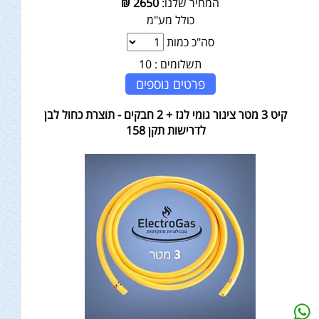
המחיר שלנו:
2650
₪
כולל מע"מ
סה"כ כמות
תשלומים :
10
פרטים נוספים
קיט 3 מטר צינור גומי לגז + 2 חבקים - תוצרת כחול לבן
לדרישות תקן 158