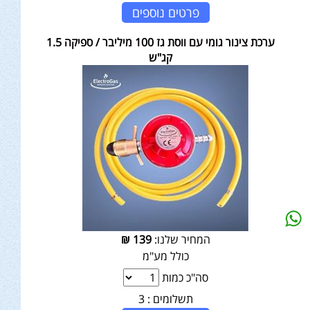
פרטים נוספים
ערכת צינור גומי עם ווסת גז 100 מיליבר / ספיקה 1.5
קג"ש
המחיר שלנו:
139
₪
כולל מע"מ
סה"כ כמות
תשלומים :
3