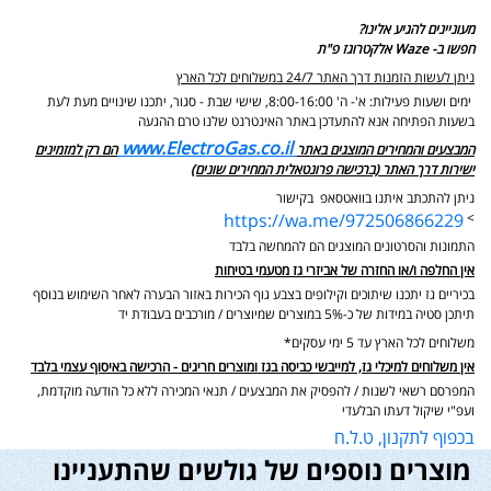
מעוניינים להגיע אלינו?
חפשו ב- Waze אלקטרוגז פ"ת
ניתן לעשות הזמנות דרך האתר 24/7 במשלוחים לכל הארץ
ימים ושעות פעילות: א'- ה' 8:00-16:00, שישי שבת - סגור,
יתכנו שינויים מעת לעת
בשעות הפתיחה אנא להתעדכן באתר האינטרנט שלנו טרם ההגעה
www.ElectroGas.co.il
המבצעים והמחירים המוצגים באתר
הם רק למזמינים
ישירות דרך האתר (ברכישה פרונטאלית המחירים שונים)
ניתן להתכתב איתנו בוואטסאפ בקישור
https://wa.me/972506866229
>
התמונות והסרטונים המוצגים הם להמחשה בלבד
אין החלפה ו/או החזרה של אביזרי גז מטעמי בטיחות
בכיריים גז יתכנו שיתוכים וקילופים בצבע גוף הכירות באזור הבערה לאחר השימוש בנוסף
תיתכן סטיה במידות של כ-5% במוצרים שמיוצרים / מורכבים בעבודת יד
משלוחים לכל הארץ עד 5 ימי עסקים*
אין משלוחים למיכלי גז, למייבשי כביסה בגז ומוצרים חריגים - הרכישה באיסוף עצמי בלבד
המפרסם רשאי לשנות / להפסיק את המבצעים / תנאי המכירה ללא כל הודעה מוקדמת,
ועפ"י שיקול דעתו הבלעדי
בכפוף לתקנון, ט.ל.ח
מוצרים נוספים של גולשים שהתעניינו