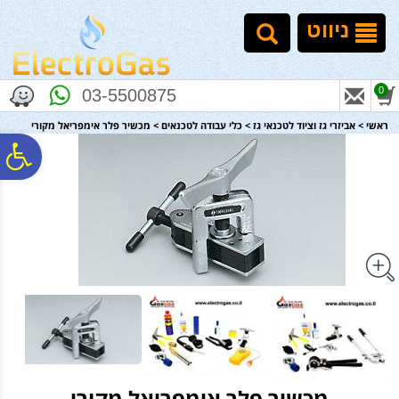
לתפריט
לתוכן
לתפריט
אתר
המרכזי
נגישות
ניווט
0
03-5500875
ראשי
>
אביזרי גז וציוד לטכנאי גז
>
כלי עבודה לטכנאים
>
מכשיר פלר אימפריאל מקורי
פ
סר
נג
מכשיר פלר אימפריאל מקורי