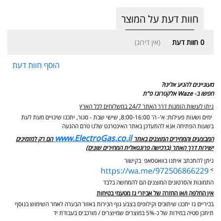
חוות דעת על המוצר
0
חוות דעת
(אין דירוג)
הוסף חוות דעת
מעוניינים להגיע אלינו?
חפשו ב- Waze אלקטרוגז פ"ת
ניתן לעשות הזמנות דרך האתר 24/7 במשלוחים לכל הארץ
ימים ושעות פעילות: א'- ה' 8:00-16:00, שישי שבת - סגור,
יתכנו שינויים מעת לעת
בשעות הפתיחה אנא להתעדכן באתר האינטרנט שלנו טרם ההגעה
www.ElectroGas.co.il
המבצעים והמחירים המוצגים באתר
הם רק למזמינים
ישירות דרך האתר (ברכישה פרונטאלית המחירים שונים)
ניתן להתכתב איתנו בוואטסאפ בקישור
https://wa.me/972506866229
>
התמונות והסרטונים המוצגים הם להמחשה בלבד
אין החלפה ו/או החזרה של אביזרי גז מטעמי בטיחות
בכיריים גז יתכנו שיתוכים וקילופים בצבע גוף הכירות באזור הבערה לאחר השימוש בנוסף
תיתכן סטיה במידות של כ-5% במוצרים שמיוצרים / מורכבים בעבודת יד