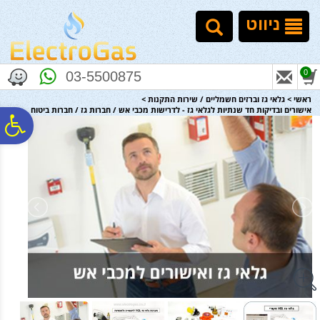
לתפריט
לתוכן
לתפריט
אתר
המרכזי
נגישות
ניווט
0
03-5500875
ראשי
>
גלאי גז וברזים חשמליים / שירות התקנות
>
אישורים ובדיקות חד שנתיות לגלאי גז - לדרישות מכבי אש / חברות גז / חברות ביטוח
פ
סר
נג