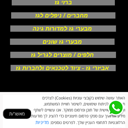
ברזי גז
מחברים / ניפלים לגז
מבערי גז למדורות גינה
מבערי גז שונים
חלפים / מוצרים לגריל גז
אביזרי גז - ציוד לטכנאים ולחברות גז
אודות
האתר עושה שימוש בקובצי עוגיות (Cookies) לצרכים
צור קשר
תפעוליים, לניתוח שימושים, לשיפור חוויית המשתמש,
תקנון חנות
מעקב הזמנות
ולהתאמה אישית של תוכן ופרסום ממוקד. אנו עשויים לשתף
מאשר/ת
החזרות וביטולים
מידע אודותיך עם ספקי פרסום חיצוניים כדי להציג לך מודעות
הרשמת לקוחות
מדיניות
הרלוונטיות לתחומי העניין שלך. לפרטים נוספים:
הצהרת נגישות