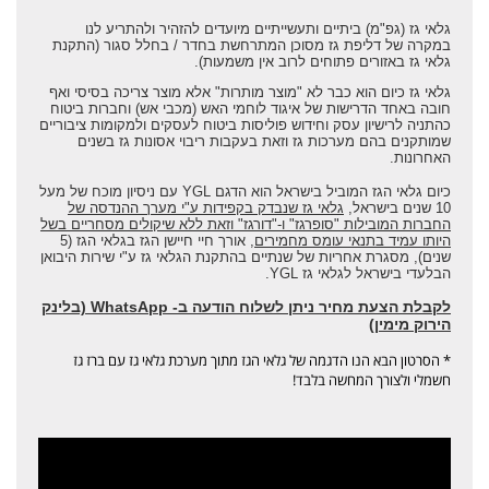
גלאי גז (גפ"מ) ביתיים ותעשייתיים מיועדים להזהיר ולהתריע לנו
במקרה של דליפת גז מסוכן המתרחשת בחדר / בחלל סגור (התקנת
גלאי גז באזורים פתוחים לרוב אין משמעות).
גלאי גז כיום הוא כבר לא "מוצר מותרות" אלא מוצר צריכה בסיסי ואף
חובה באחד הדרישות של איגוד לוחמי האש (מכבי אש) וחברות ביטוח
כהתניה לרישיון עסק וחידוש פוליסות ביטוח לעסקים ולמקומות ציבוריים
שמותקנים בהם מערכות גז וזאת בעקבות ריבוי אסונות גז בשנים
האחרונות.
כיום גלאי הגז המוביל בישראל הוא הדגם
YGL
עם ניסיון מוכח של מעל
10 שנים בישראל,
גלאי גז שנבדק בקפידות ע"י מערך ההנדסה של
החברות המובילות "סופרגז" ו-"דורגז" וזאת ללא
שיקולים מסחריים בשל
היותו עמיד בתנאי עומס מחמירים
, אורך חיי חיישן הגז בגלאי הגז (5
שנים), מסגרת אחריות של שנתיים בהתקנת הגלאי גז ע"י שירות היבואן
הבלעדי בישראל לגלאי גז YGL.
לקבלת הצעת מחיר ניתן לשלוח הודעה ב- WhatsApp (בלינק
הירוק מימין)
* הסרטון הבא הנו הדגמה של גלאי הגז מתוך מערכת גלאי גז עם ברז גז
חשמלי ולצורך המחשה בלבד!