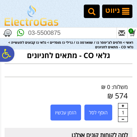
לתפריט
לתוכן
לתפריט
אתר
המרכזי
נגישות
ניווט
0
03-5500875
ראשי
>
חלפים לצ'יפסר גז / שווארמה גז / גרילי גז מוסדיים
>
גלאי גז קבועים לתעשייה
>
גלאי CO - מתאים לחניונים
פ
גלאי CO - מתאים לחניונים
סר
משלוח: 0 ₪
נג
574 ₪
1
הוסף לסל
הזמן עכשיו
למה לקוחות קונים אצלנו