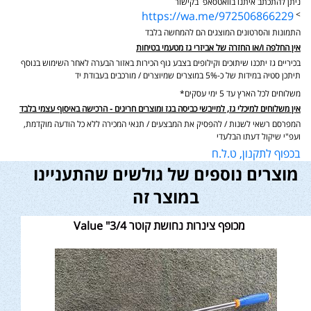
ניתן להתכתב איתנו בוואטסאפ בקישור
https://wa.me/972506866229
>
התמונות והסרטונים המוצגים הם להמחשה בלבד
אין החלפה ו/או החזרה של אביזרי גז מטעמי בטיחות
בכיריים גז יתכנו שיתוכים וקילופים בצבע גוף הכירות באזור הבערה לאחר השימוש בנוסף
תיתכן סטיה במידות של כ-5% במוצרים שמיוצרים / מורכבים בעבודת יד
משלוחים לכל הארץ עד 5 ימי עסקים*
אין משלוחים למיכלי גז, למייבשי כביסה בגז ומוצרים חריגים - הרכישה באיסוף עצמי בלבד
המפרסם רשאי לשנות / להפסיק את המבצעים / תנאי המכירה ללא כל הודעה מוקדמת,
ועפ"י שיקול דעתו הבלעדי
בכפוף לתקנון, ט.ל.ח
מוצרים נוספים של גולשים שהתעניינו
במוצר זה
מכופף צינרות נחושת קוטר 3/4" Value