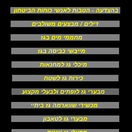
בהצדעה - הטבות לאנשי כוחות הביטחון
דילים / מבצעים משולבים
מחממי מים בגז
מייבשי כביסה בגז
מיכלי גז למחנאות
כירות גז לשטח
מבערי גז לזפתים ולבעלי מקצוע
מכשירי שווארמה גז ביתיי
מבערי גז לטאבון