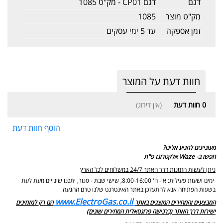
דגם
דגם CP01 - מק"ט 1085
מק"ט מוצר
1085
זמן אספקה
עד 5 ימי עסקים
חוות דעת על המוצר
0
חוות דעת
(אין דירוג)
הוסף חוות דעת
מעוניינים להגיע אלינו?
חפשו ב- Waze אלקטרוגז פ"ת
ניתן לעשות הזמנות דרך האתר 24/7 במשלוחים לכל הארץ
ימים ושעות פעילות: א'- ה' 8:00-16:00, שישי שבת - סגור,
יתכנו שינויים מעת לעת
בשעות הפתיחה אנא להתעדכן באתר האינטרנט שלנו טרם ההגעה
www.ElectroGas.co.il
המבצעים והמחירים המוצגים באתר
הם רק למזמינים
ישירות דרך האתר (ברכישה פרונטאלית המחירים שונים)