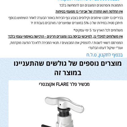
התמונות והסרטונים המוצגים הם להמחשה בלבד
אין החלפה ו/או החזרה של אביזרי גז מטעמי בטיחות
בכיריים גז יתכנו שיתוכים וקילופים בצבע גוף הכירות באזור הבערה לאחר השימוש בנוסף
תיתכן סטיה במידות של כ-5% במוצרים שמיוצרים / מורכבים בעבודת יד
משלוחים לכל הארץ עד 5 ימי עסקים*
אין משלוחים למיכלי גז, למייבשי כביסה בגז ומוצרים חריגים - הרכישה באיסוף עצמי בלבד
המפרסם רשאי לשנות / להפסיק את המבצעים / תנאי המכירה ללא כל הודעה מוקדמת,
ועפ"י שיקול דעתו הבלעדי
בכפוף לתקנון, ט.ל.ח
מוצרים נוספים של גולשים שהתעניינו
במוצר זה
מכשיר פלר FLARE אקצנטרי