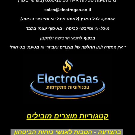
ימים ושעות פעילות א'-ה' 8:00-16:00 (בשישי סגור)
sales@electrogas.co.il
אספקה לכל הארץ (למעט מיכלי גז ומייבשי כביסה)
מיכלי גז ומייבשי כביסה - באיסוף עצמי בלבד
בכפוף
לתנאי הרכישה ולתקנון
* אין החזרה ו/או החלפה של מוצרים ואביזרי גז מטעמי בטיחות*
קטגוריות מוצרים מובילים
בהצדעה - הטבות לאנשי כוחות הביטחון