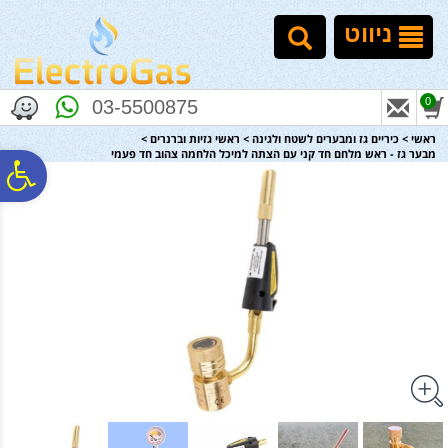
לתפריט
לתוכן
לתפריט
אתר
המרכזי
נגישות
ניווט
0
03-5500875
ראשי
>
כיריים גז ומבערים לשטח ולגינה
>
ראשי גזיות וברנרים
>
מבער גז - ראש מלחם חד קני עם הצתה למיכל הלחמה צהוב חד פעמי
פ
סר
נג