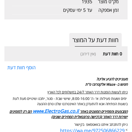
מק"ט מוצר
1935
זמן אספקה
עד 5 ימי עסקים
חוות דעת על המוצר
0
חוות דעת
(אין דירוג)
הוסף חוות דעת
מעוניינים להגיע אלינו?
חפשו ב- Waze אלקטרוגז פ"ת
ניתן לעשות הזמנות דרך האתר 24/7 במשלוחים לכל הארץ
ימים ושעות פעילות: א'- ה' 8:00-16:00, שישי שבת - סגור,
יתכנו שינויים מעת לעת
בשעות הפתיחה אנא להתעדכן באתר האינטרנט שלנו טרם ההגעה
www.ElectroGas.co.il
המבצעים והמחירים המוצגים באתר
הם רק למזמינים
ישירות דרך האתר (ברכישה פרונטאלית המחירים שונים)
ניתן להתכתב איתנו בוואטסאפ בקישור
https://wa.me/972506866229
>