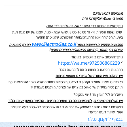
מעוניינים להגיע אלינו?
חפשו ב- Waze אלקטרוגז פ"ת
ניתן לעשות הזמנות דרך האתר 24/7 במשלוחים לכל הארץ
ימים ושעות פעילות: א'- ה' 8:00-16:00, שישי שבת - סגור,
יתכנו שינויים מעת לעת
בשעות הפתיחה אנא להתעדכן באתר האינטרנט שלנו טרם ההגעה
www.ElectroGas.co.il
המבצעים והמחירים המוצגים באתר
הם רק למזמינים
ישירות דרך האתר (ברכישה פרונטאלית המחירים שונים)
ניתן להתכתב איתנו בוואטסאפ בקישור
https://wa.me/972506866229
>
התמונות והסרטונים המוצגים הם להמחשה בלבד
אין החלפה ו/או החזרה של אביזרי גז מטעמי בטיחות
בכיריים גז יתכנו שיתוכים וקילופים בצבע גוף הכירות באזור הבערה לאחר השימוש בנוסף
תיתכן סטיה במידות של כ-5% במוצרים שמיוצרים / מורכבים בעבודת יד
משלוחים לכל הארץ עד 5 ימי עסקים*
אין משלוחים למיכלי גז, למייבשי כביסה בגז ומוצרים חריגים - הרכישה באיסוף עצמי בלבד
המפרסם רשאי לשנות / להפסיק את המבצעים / תנאי המכירה ללא כל הודעה מוקדמת,
ועפ"י שיקול דעתו הבלעדי
בכפוף לתקנון, ט.ל.ח