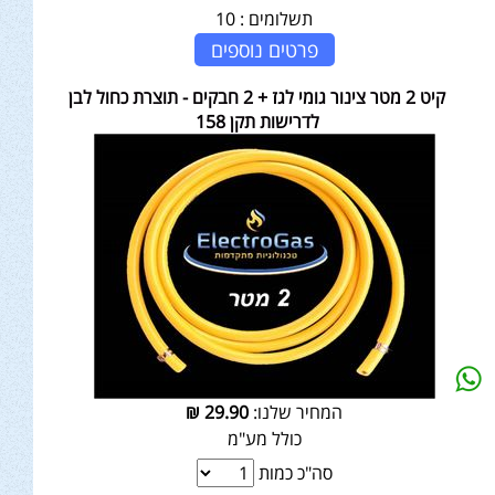
תשלומים :
10
פרטים נוספים
קיט 2 מטר צינור גומי לגז + 2 חבקים - תוצרת כחול לבן
לדרישות תקן 158
המחיר שלנו:
29.90
₪
כולל מע"מ
סה"כ כמות