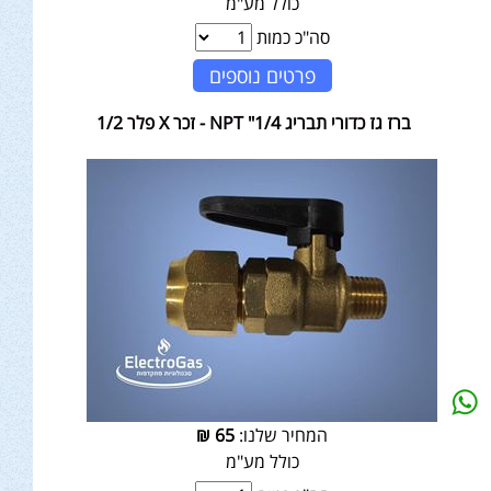
כולל מע"מ
סה"כ כמות
פרטים נוספים
ברז גז כדורי תבריג NPT "1/4 - זכר X פלר 1/2
המחיר שלנו:
65
₪
כולל מע"מ