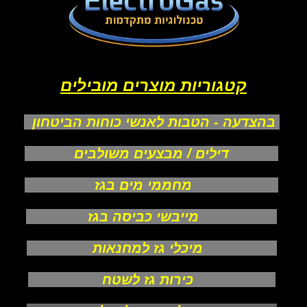
קטגוריות מוצרים מובילים
בהצדעה - הטבות לאנשי כוחות הביטחון
דילים / מבצעים משולבים
מחממי מים בגז
מייבשי כביסה בגז
מיכלי גז למחנאות
כירות גז לשטח