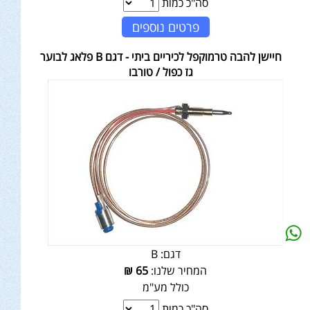
סה"כ כמות
פרטים נוספים
חיישן להבה טרמוקפל לכיריים ביתי - דגם B פלאג לבוער
גז כפול / טורבו
דגם:
B
המחיר שלנו:
65
₪
כולל מע"מ
סה"כ כמות