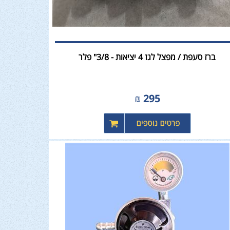
ברז סעפת / מפצל לגז 4 יציאות - 3/8" פלר
₪
295