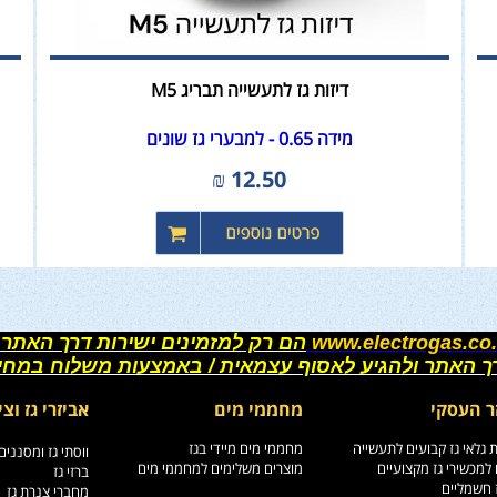
דיזות גז לתעשייה תבריג M5
מידה 0.65 - למבערי גז שונים
₪
12.50
www.electrogas.co.
הם רק למזמינים ישירות דרך האתר 
רך האתר ולהגיע לאסוף עצמאית / באמצעות משלוח במחי
ר העסקי
מחממי מים
אביזרי גז וצי
גלאי גז קבועים לתעשייה
מחממי מים מיידי בגז
ווסתי גז ומסננים
למכשירי גז מקצועיים
מוצרים משלימים למחממי מים
ברזי גז
ז חשמליים
מחברי צנרת גז