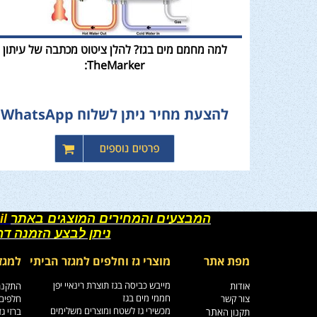
למה מחמם מים בגז? להלן ציטוט מכתבה של עיתון
TheMarker:
להצעת מחיר ניתן לשלוח WhatsApp
המבצעים והמחירים המוצגים באתר
il
ניתן לבצע הזמנה ד
מפת אתר
מוצרי גז וחלפים למגזר הביתי
למגז
מייבש כביסה בגז תוצרת רינאיי יפן
אודות
התקנת 
חממי מים בגז
צור קשר
חלפים 
מכשירי גז לשטח ומוצרים משלימים
אתר
ברזי ג
תקנון ה