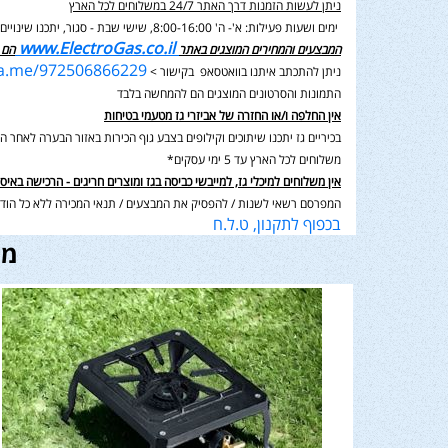
ניתן לעשות הזמנות דרך האתר 24/7 במשלוחים לכל הארץ
ימים ושעות פעילות: א'- ה' 8:00-16:00, שישי שבת - סגור,
יתכנו שינוי
www.ElectroGas.co.il
המבצעים והמחירים המוצגים באתר
הם 
wa.me/972506866229
ניתן להתכתב איתנו בוואטסאפ בקישור >
התמונות והסרטונים המוצגים הם להמחשה בלבד
אין החלפה ו/או החזרה של אביזרי גז מטעמי בטיחות
בכיריים גז יתכנו שיתוכים וקילופים בצבע גוף הכירות באזור הבערה לאחר השימוש בנוסף תיתכן סטיה במ
משלוחים לכל הארץ עד 5 ימי עסקים*
אין משלוחים למיכלי גז, למייבשי כביסה בגז ומוצרים חריגים - הרכישה באיס
המפרסם רשאי לשנות / להפסיק את המבצעים / תנאי המכירה ללא כל הודע
בכפוף לתקנון, ט.ל.ח
מו