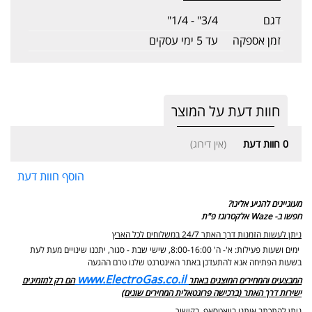
דגם
3/4" - 1/4"
זמן אספקה
עד 5 ימי עסקים
חוות דעת על המוצר
0
חוות דעת
(אין דירוג)
הוסף חוות דעת
מעוניינים להגיע אלינו?
חפשו ב- Waze אלקטרוגז פ"ת
ניתן לעשות הזמנות דרך האתר 24/7 במשלוחים לכל הארץ
ימים ושעות פעילות: א'- ה' 8:00-16:00, שישי שבת - סגור,
יתכנו שינויים מעת לעת
בשעות הפתיחה אנא להתעדכן באתר האינטרנט שלנו טרם ההגעה
www.ElectroGas.co.il
המבצעים והמחירים המוצגים באתר
הם רק למזמינים
ישירות דרך האתר (ברכישה פרונטאלית המחירים שונים)
ניתן להתכתב איתנו בוואטסאפ בקישור