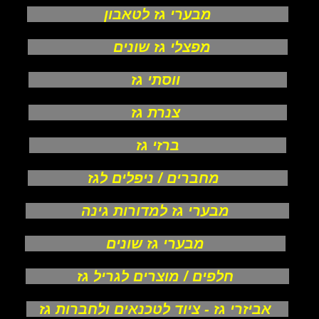
מבערי גז לטאבון
מפצלי גז שונים
ווסתי גז
צנרת גז
ברזי גז
מחברים / ניפלים לגז
מבערי גז למדורות גינה
מבערי גז שונים
חלפים / מוצרים לגריל גז
אביזרי גז - ציוד לטכנאים ולחברות גז