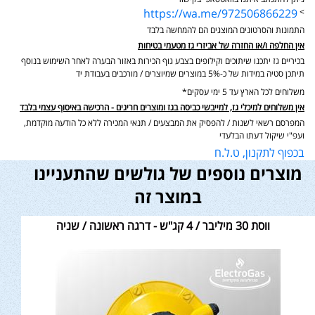
https://wa.me/972506866229
>
התמונות והסרטונים המוצגים הם להמחשה בלבד
אין החלפה ו/או החזרה של אביזרי גז מטעמי בטיחות
בכיריים גז יתכנו שיתוכים וקילופים בצבע גוף הכירות באזור הבערה לאחר השימוש בנוסף
תיתכן סטיה במידות של כ-5% במוצרים שמיוצרים / מורכבים בעבודת יד
משלוחים לכל הארץ עד 5 ימי עסקים*
אין משלוחים למיכלי גז, למייבשי כביסה בגז ומוצרים חריגים - הרכישה באיסוף עצמי בלבד
המפרסם רשאי לשנות / להפסיק את המבצעים / תנאי המכירה ללא כל הודעה מוקדמת,
ועפ"י שיקול דעתו הבלעדי
בכפוף לתקנון, ט.ל.ח
מוצרים נוספים של גולשים שהתעניינו
במוצר זה
ווסת 30 מיליבר / 4 קג"ש - דרגה ראשונה / שניה