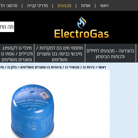
ראשי
|
אודות
|
מבצעים
|
מדריכי קנייה
|
סרטוני הד
מחממי מים בגז למקלחת /
מיכלי גז לקמפינג
בהצדעה - מבצעים לחיילים
מייבשי כביסה בגז ומוצרים
ולגרילים / ווסתי גז
ולכוחות הביטחון
משלימים
ומוצרים משלימים
ראשי
>
כירות גז / מכשירי גז / צינורות גז ומוצרים משלימים
>
בלון גז / מיכל גז חד פעמי 90