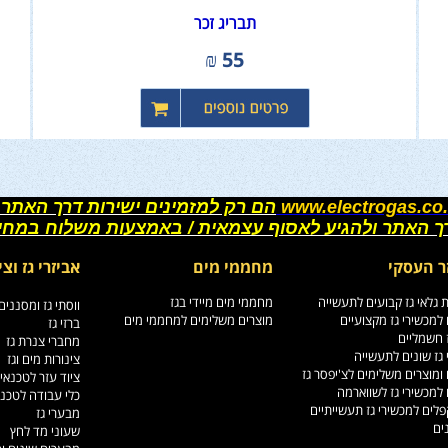
תבריג זכר
₪
55
www.electrogas.co.
הם רק למזמינים ישירות דרך האתר 
רך האתר ולהגיע לאסוף עצמאית / באמצעות משלוח במחי
ר העסקי
מחממי מים
אביזרי גז וצי
גלאי גז קבועים לתעשייה
מחממי מים מיידי בגז
ווסתי גז ומסננים
למכשירי גז מקצועיים
מוצרים משלימים למחממי מים
ברזי גז
ז חשמליים
מחברי צנרת גז
גז שונים לתעשייה
צינורות מים וגז
ומוצרים משלימים לצ'יפסר גז
ציוד עזר לטכנאי
למכשירי גז לשווארמה
כלי עבודה לטכנ
לים למכשירי גז תעשייתיים
מבערי גז
ים
שעוני מד לחץ