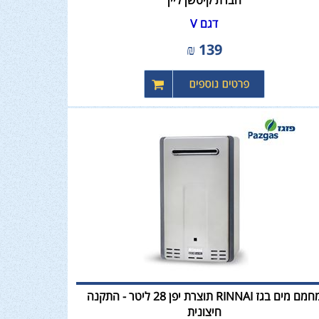
חברת קיטשן ליין
דגם V
₪
139
מחמם מים בגז RINNAI תוצרת יפן 28 ליטר - התקנה
חיצונית