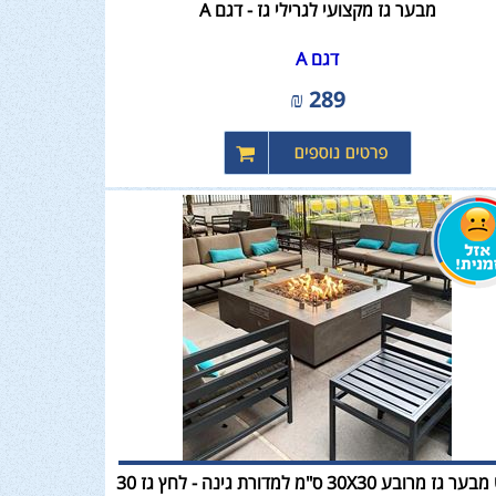
מבער גז מקצועי לגרילי גז - דגם A
דגם A
₪
289
קיט מבער גז מרובע 30X30 ס"מ למדורת גינה - לחץ גז 30