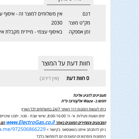
דגם
אין משלוחים למוצר זה - איסוף 
מק"ט מוצר
2030
זמן אספקה
באיסוף עצמי - מיידית מקבלת א
חוות דעת על המוצר
0
חוות דעת
(אין דירוג)
מעוניינים להגיע אלינו?
חפשו ב- Waze אלקטרוגז פ"ת
ניתן לעשות הזמנות דרך האתר 24/7 במשלוחים לכל הארץ
ימים ושעות פעילות: א'- ה' 8:00-16:00, שישי שבת - סגור,
יתכנו שינוי
www.ElectroGas.co.il
המבצעים והמחירים המוצגים באתר
הם 
wa.me/972506866229
ניתן להתכתב איתנו בוואטסאפ בקישור >
התמונות והסרטונים המוצגים הם להמחשה בלבד