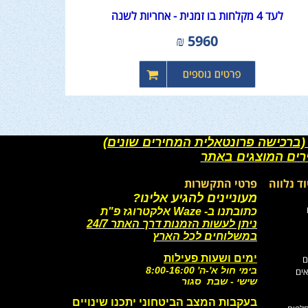
לעד 4 מקלחות בו זמנית - אחריות לשנה
₪
5960
(ברכישה פרונטאלית המחירים שונים)
רים המוצגים באתר
וד נלווה
פרטי התקשרות
מעוניינים להגיע אלינו?
כתובתנו ב- Waze אלקטרוגז פ"ת
ניתן לעשות הזמנות דרך האתר 24/7
במשלוחים לכל הארץ
ימים ושעות פעילות
ם
בימי חול א'-ה' 8:00-16:00
אים
שישי - שבת סגור
בעקבות המצב הביטחוני יתכנו שינויים