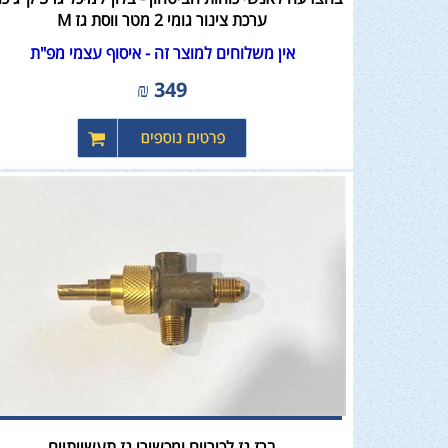
ערכת צינור גומי 2 מטר ווסת גז M
אין משלוחים למוצר זה - איסוף עצמי מפ"ת
₪
349
ברז גז לכיריים ומכשירי גז תעשייתיים