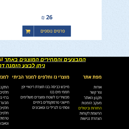
₪
26
המבצעים והמחירים המוצגים באתר
il
ניתן לבצע הזמנה ד
מפת אתר
מוצרי גז וחלפים למגזר הביתי
למגז
מייבש כביסה בגז תוצרת רינאיי יפן
אודות
התקנת 
חממי מים בגז
צור קשר
חלפים 
מכשירי גז לשטח ומוצרים משלימים
אתר
ברזי ג
תקנון ה
חיישני טרמוקפלים ביתיים
מבערי 
מעקב הזמנות
ווסתי גז לגרילי גז וטאבונים
חלפים 
החזרות וביטולים
חלפים 
הרשמת לקוחות
טרמוקפ
הצהרת נגישות
וטאבונ