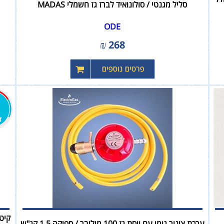
סליל מגנטי / סולונואיד לברז גז חשמלי MADAS
ODE
₪
268
ערכת צינור גומי עם ווסת גז 100 מיליבר / ספיקה 1.5 קג"ש