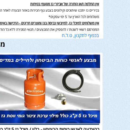
אין החלפה ו/או החזרה של אביזרי גז מטעמי בטיחות
בכיריים גז יתכנו שיתוכים וקילופים בצבע גוף הכירות באזור הבערה לאחר השימוש בנוסף תיתכן סטיה במ
משלוחים לכל הארץ עד 5 ימי עסקים*
אין משלוחים למיכלי גז, למייבשי כביסה בגז ומוצרים חריגים - הרכישה באיס
המפרסם רשאי לשנות / להפסיק את המבצעים / תנאי המכירה ללא כל הודע
בכפוף לתקנון, ט.ל.ח
מו
בהצדעה לאנשי כוחות הביטחון - בלון / מ