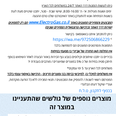
ניתן לעשות הזמנות דרך האתר 24/7 במשלוחים לכל הארץ
ימים ושעות פעילות: א'- ה' 8:00-16:00, שישי שבת - סגור,
יתכנו שינויים מעת לעת
בשעות הפתיחה אנא להתעדכן באתר האינטרנט שלנו טרם ההגעה
www.ElectroGas.co.il
המבצעים והמחירים המוצגים באתר
הם רק למזמינים
ישירות דרך האתר (ברכישה פרונטאלית המחירים שונים)
ניתן להתכתב איתנו בוואטסאפ בקישור
https://wa.me/972506866229
>
התמונות והסרטונים המוצגים הם להמחשה בלבד
אין החלפה ו/או החזרה של אביזרי גז מטעמי בטיחות
בכיריים גז יתכנו שיתוכים וקילופים בצבע גוף הכירות באזור הבערה לאחר השימוש בנוסף
תיתכן סטיה במידות של כ-5% במוצרים שמיוצרים / מורכבים בעבודת יד
משלוחים לכל הארץ עד 5 ימי עסקים*
אין משלוחים למיכלי גז, למייבשי כביסה בגז ומוצרים חריגים - הרכישה באיסוף עצמי בלבד
המפרסם רשאי לשנות / להפסיק את המבצעים / תנאי המכירה ללא כל הודעה מוקדמת,
ועפ"י שיקול דעתו הבלעדי
בכפוף לתקנון, ט.ל.ח
מוצרים נוספים של גולשים שהתעניינו
במוצר זה