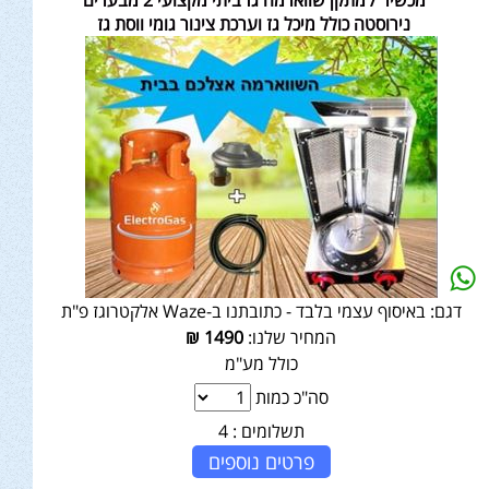
מכשיר / מתקן שווארמה גז ביתי מקצועי 2 מבערים
נירוסטה כולל מיכל גז וערכת צינור גומי ווסת גז
דגם:
באיסוף עצמי בלבד - כתובתנו ב-Waze אלקטרוגז פ"ת
המחיר שלנו:
1490
₪
כולל מע"מ
סה"כ כמות
תשלומים :
4
פרטים נוספים