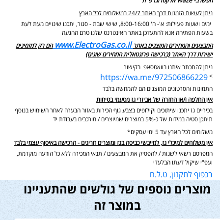
חפשו ב- Waze אלקטרוגז פ"ת
ניתן לעשות הזמנות דרך האתר 24/7 במשלוחים לכל הארץ
ימים ושעות פעילות: א'- ה' 8:00-16:00, שישי שבת - סגור,
יתכנו שינויים מעת לעת
בשעות הפתיחה אנא להתעדכן באתר האינטרנט שלנו טרם ההגעה
www.ElectroGas.co.il
המבצעים והמחירים המוצגים באתר
הם רק למזמינים
ישירות דרך האתר (ברכישה פרונטאלית המחירים שונים)
ניתן להתכתב איתנו בוואטסאפ בקישור
https://wa.me/972506866229
>
התמונות והסרטונים המוצגים הם להמחשה בלבד
אין החלפה ו/או החזרה של אביזרי גז מטעמי בטיחות
בכיריים גז יתכנו שיתוכים וקילופים בצבע גוף הכירות באזור הבערה לאחר השימוש בנוסף
תיתכן סטיה במידות של כ-5% במוצרים שמיוצרים / מורכבים בעבודת יד
משלוחים לכל הארץ עד 5 ימי עסקים*
אין משלוחים למיכלי גז, למייבשי כביסה בגז ומוצרים חריגים - הרכישה באיסוף עצמי בלבד
המפרסם רשאי לשנות / להפסיק את המבצעים / תנאי המכירה ללא כל הודעה מוקדמת,
ועפ"י שיקול דעתו הבלעדי
בכפוף לתקנון, ט.ל.ח
מוצרים נוספים של גולשים שהתעניינו
במוצר זה