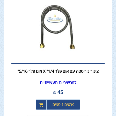
צינור נירוסטה עם אום פלר 1/4" X אום פלר 5/16"
למכשירי גז תעשייתיים
₪
45