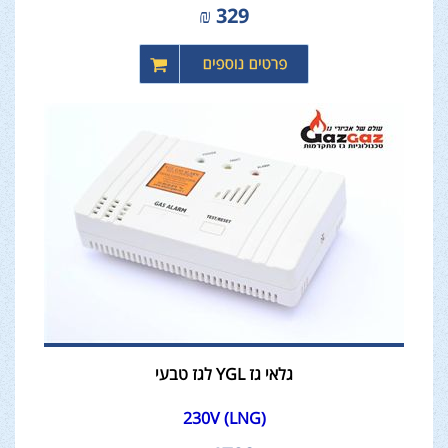
₪
329
גלאי גז YGL לגז טבעי
230V (LNG)