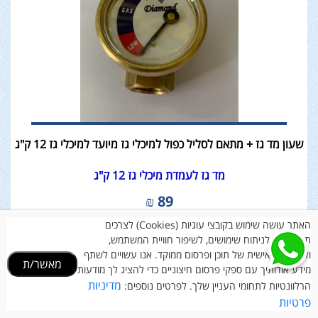
שעון מד גז + מתאם לסליל כפול למיכלי גז מיועד למיכלי גז 12 ק"ג
מד גז לעמדת מיכלי גז 12 ק"ג
₪
89
האתר עושה שימוש בקובצי עוגיות (Cookies) לצרכים
תפעוליים, לניתוח שימושים, לשיפור חוויית המשתמש,
ולהתאמה אישית של תוכן ופרסום ממוקד. אנו עשויים לשתף
מאשר/ת
מידע אודותיך עם ספקי פרסום חיצוניים כדי להציג לך מודעות
מדיניות
הרלוונטיות לתחומי העניין שלך. לפרטים נוספים:
פרטיות