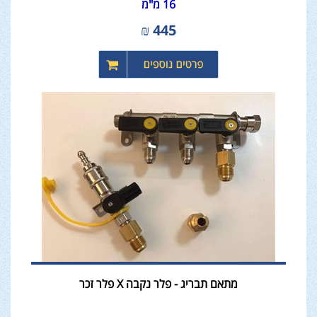
16 מ"מ
₪
445
מתאם תבריג - פלר נקבה X פלר זכר