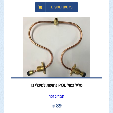
סליל כפול POL נחושת למיכלי גז
תבריג זכר
₪
89