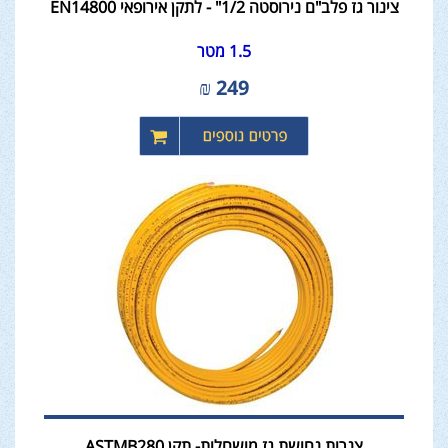
צינור גז פלב"ם נירוסטה 1/2" - לתקן אירופאי EN14800
1.5 מטר
₪
249
צנרות נחושת גז מושחלות- תקן ASTMB280