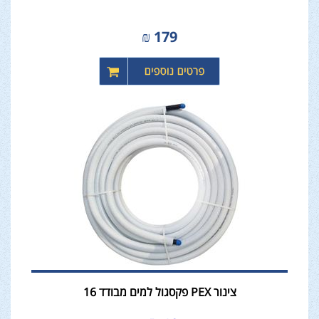
₪
179
צינור PEX פקסגול למים מבודד 16