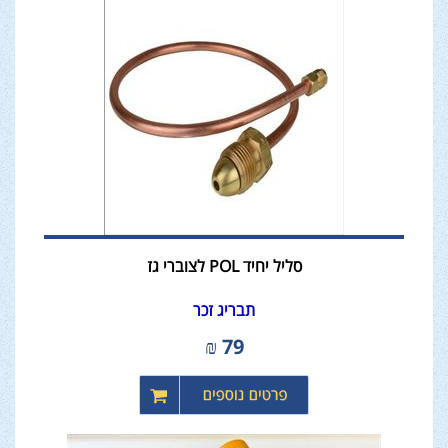
סליל יחיד POL לצוברי גז
תבריג זכר
₪
79