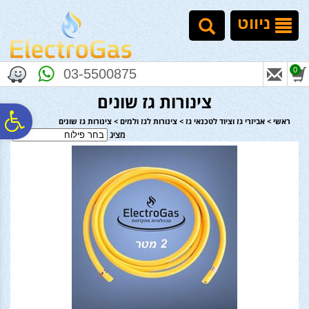
לתפריט
לתוכן
לתפריט
אתר
המרכזי
נגישות
ניווט
0
03-5500875
צינורות גז שונים
פ
ראשי
>
אביזרי גז וציוד לטכנאי גז
>
צינורות לגז ולמים
>
צינורות גז שונים
מציג
סר
נג