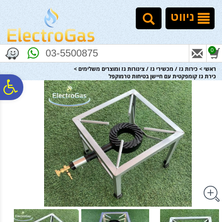
לתפריט
לתוכן
לתפריט
אתר
המרכזי
נגישות
ניווט
0
03-5500875
ראשי
>
כירות גז / מכשירי גז / צינורות גז ומוצרים משלימים
>
כירת גז קומפקטית עם חיישן בטיחות טרמוקפל
פ
סר
נג