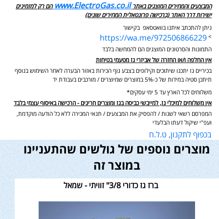
www.ElectroGas.co.il
המבצעים והמחירים המוצגים באתר
הם רק למזמינים
ישירות דרך האתר (ברכישה פרונטאלית המחירים שונים)
ניתן להתכתב איתנו בוואטסאפ בקישור
https://wa.me/972506866229
>
התמונות והסרטונים המוצגים הם להמחשה בלבד
אין החלפה ו/או החזרה של אביזרי גז מטעמי בטיחות
בכיריים גז יתכנו שיתוכים וקילופים בצבע גוף הכירות באזור הבערה לאחר השימוש בנוסף
תיתכן סטיה במידות של כ-5% במוצרים שמיוצרים / מורכבים בעבודת יד
משלוחים לכל הארץ עד 5 ימי עסקים*
אין משלוחים למיכלי גז, למייבשי כביסה בגז ומוצרים חריגים - הרכישה באיסוף עצמי בלבד
המפרסם רשאי לשנות / להפסיק את המבצעים / תנאי המכירה ללא כל הודעה מוקדמת,
ועפ"י שיקול דעתו הבלעדי
בכפוף לתקנון, ט.ל.ח
מוצרים נוספים של גולשים שהתעניינו
במוצר זה
ברז גז כדורי 3/8" זוויתי - שמאל