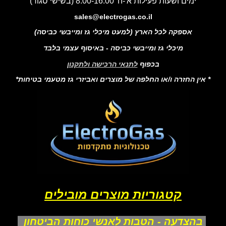
ימים ושעות פעילות א'-ה' 8:00-16:00 (בשישי סגור)
sales@electrogas.co.il
אספקה לכל הארץ (למעט מיכלי גז ומייבשי כביסה)
מיכלי גז ומייבשי כביסה - באיסוף עצמי בלבד
בכפוף
לתנאי הרכישה ולתקנון
* אין החזרה ו/או החלפה של מוצרים ואביזרי גז מטעמי בטיחות*
קטגוריות מוצרים מובילים
בהצדעה - הטבות לאנשי כוחות הביטחון