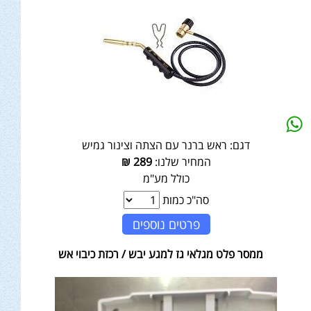
דגם:
ראש ברנר עם הצתה וצינור גמיש
המחיר שלנו:
289
₪
כולל מע"מ
סה"כ כמות
פרטים נוספים
ממסר פלט מגלאי גז למגע יבש / רכזת כיבוי אש