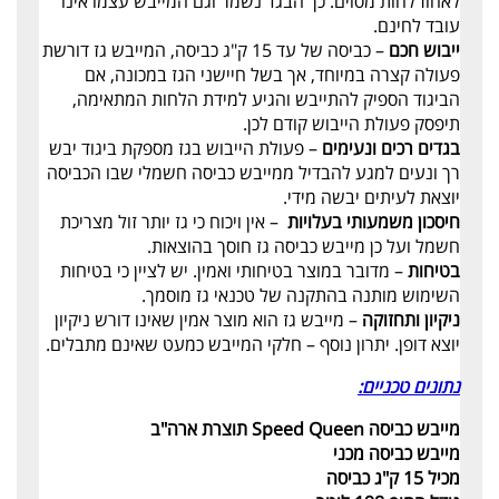
לאחוז לחות מסוים. כך הבגד נשמר וגם המייבש עצמו אינו
עובד לחינם.
ייבוש חכם
– כביסה של עד 15 ק"ג כביסה, המייבש גז דורשת
פעולה קצרה במיוחד, אך בשל חיישני הגז במכונה, אם
הביגוד הספיק להתייבש והגיע למידת הלחות המתאימה,
תיפסק פעולת הייבוש קודם לכן.
בגדים רכים ונעימים
– פעולת הייבוש בגז מספקת ביגוד יבש
רך ונעים למגע להבדיל ממייבש כביסה חשמלי שבו הכביסה
יוצאת לעיתים יבשה מידי.
חיסכון משמעותי בעלויות
– אין ויכוח כי גז יותר זול מצריכת
חשמל ועל כן מייבש כביסה גז חוסך בהוצאות.
בטיחות
– מדובר במוצר בטיחותי ואמין. יש לציין כי בטיחות
השימוש מותנה בהתקנה של טכנאי גז מוסמך.
ניקיון ותחזוקה
– מייבש גז הוא מוצר אמין שאינו דורש ניקיון
יוצא דופן. יתרון נוסף – חלקי המייבש כמעט שאינם מתבלים.
נתונים טכניים:
מייבש כביסה Speed Queen תוצרת ארה"ב
מייבש כביסה מכני
מכיל 15 ק"ג כביסה