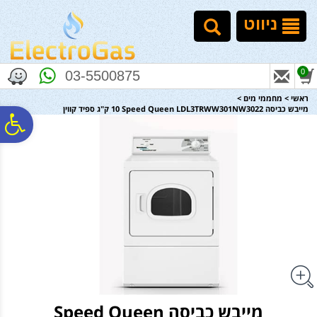
לתפריט
לתוכן
לתפריט
אתר
המרכזי
נגישות
ניווט
0
03-5500875
ראשי
>
מחממי מים
>
מייבש כביסה Speed Queen LDL3TRWW301NW3022 ‏10 ‏ק"ג ספיד קווין
פ
סר
נג
מייבש כביסה Speed Queen