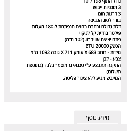
גודל התוף 198 ליטר
3 תוכניות ייבוש
3 דרגות חום
בורר לסוג הכביסה
דלת גדולה ורחבה בחזית הנפתחת ל-180 מעלות
פילטר בחזית קל לניקוי
פתח יציאת אוויר "4 (102 מ"מ)
הספק 20000 BTU
מידות - רוחב 683 X עומק 711 X גובה 1092 מ"מ
צבע - לבן
התקנה תתבצע ע"י טכנאי גז מוסמך בלבד (בתוספת
תשלום)
המייבש מגיע ללא צינור פליטה.
מידע נוסף