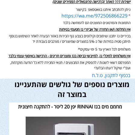
ישירות דרך האתר (ברכישה פרונטאלית המחירים שונים)
ניתן להתכתב איתנו בוואטסאפ בקישור
https://wa.me/972506866229
>
התמונות והסרטונים המוצגים הם להמחשה בלבד
אין החלפה ו/או החזרה של אביזרי גז מטעמי בטיחות
בכיריים גז יתכנו שיתוכים וקילופים בצבע גוף הכירות באזור הבערה לאחר השימוש בנוסף
תיתכן סטיה במידות של כ-5% במוצרים שמיוצרים / מורכבים בעבודת יד
משלוחים לכל הארץ עד 5 ימי עסקים*
אין משלוחים למיכלי גז, למייבשי כביסה בגז ומוצרים חריגים - הרכישה באיסוף עצמי בלבד
המפרסם רשאי לשנות / להפסיק את המבצעים / תנאי המכירה ללא כל הודעה מוקדמת,
ועפ"י שיקול דעתו הבלעדי
בכפוף לתקנון, ט.ל.ח
מוצרים נוספים של גולשים שהתעניינו
במוצר זה
מחמם מים בגז RINNAI יפן 20 ליטר - להתקנה חיצונית