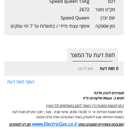
דגם
Speed queen 15Kg
מק"ט מוצר
2672
שם יצרן
Speed Queen
זמן אספקה
איסוף עצמי מיידי / במשלוח עד 7 ימי עסקים
חוות דעת על המוצר
0
חוות דעת
(אין דירוג)
הוסף חוות דעת
מעוניינים להגיע אלינו?
חפשו ב- Waze אלקטרוגז פ"ת
ניתן לעשות הזמנות דרך האתר 24/7 במשלוחים לכל הארץ
ימים ושעות פעילות: א'- ה' 8:00-16:00, שישי שבת - סגור,
יתכנו שינויים מעת לעת
בשעות הפתיחה אנא להתעדכן באתר האינטרנט שלנו טרם ההגעה
www.ElectroGas.co.il
המבצעים והמחירים המוצגים באתר
הם רק למזמינים