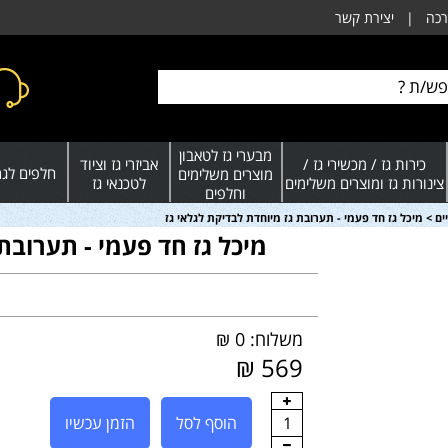
רכה
|
יצירת קשר
מבערי גז לטאבון
כירות גז / מכשירי גז /
אביזרי גז וציוד
חלפים לגרי
מוצרים משלימים
צינורות גז ומוצרים משלימים
לטכנאי גז
וחלפים
ים
>
מיכל גז חד פעמי - תערובת גז מיוחדת לבדיקת לגלאי גז
מיכל גז חד פעמי - תערובת
משלוח: 0 ₪
569 ₪
1
הוסף לסל
הזמן עכשיו