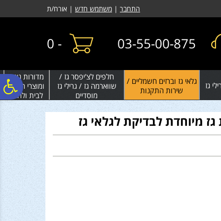
לתפריט
לתוכן
לתפריט
התחבר
|
משתמש חדש
| אורח/ת
אתר
המרכזי
נגישות
0
-
03-55-00-875
חלפים לצ'יפסר גז /
מדורות גינה
גלאי גז וברזים חשמליים /
פ
לי גז
שווארמה גז / גרילי גז
ומוצרי חימום
שירות התקנות
מוסדיים
לבית ולחצר
סר
 גז מיוחדת לבדיקת לגלאי גז
נג