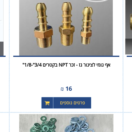
אף גומי לצינור גז - זכר NPT בקטרים 3/4"-1/8"
₪
16