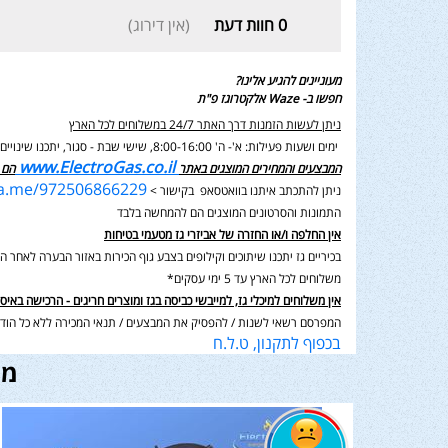
0
חוות דעת
(אין דירוג)
מעוניינים להגיע אלינו?
חפשו ב- Waze אלקטרוגז פ"ת
ניתן לעשות הזמנות דרך האתר 24/7 במשלוחים לכל הארץ
ימים ושעות פעילות: א'- ה' 8:00-16:00, שישי שבת - סגור,
יתכנו שינוי
www.ElectroGas.co.il
המבצעים והמחירים המוצגים באתר
הם 
wa.me/972506866229
ניתן להתכתב איתנו בוואטסאפ בקישור >
התמונות והסרטונים המוצגים הם להמחשה בלבד
אין החלפה ו/או החזרה של אביזרי גז מטעמי בטיחות
בכיריים גז יתכנו שיתוכים וקילופים בצבע גוף הכירות באזור הבערה לאחר השימוש בנוסף תיתכן סטיה במ
משלוחים לכל הארץ עד 5 ימי עסקים*
אין משלוחים למיכלי גז, למייבשי כביסה בגז ומוצרים חריגים - הרכישה באיס
המפרסם רשאי לשנות / להפסיק את המבצעים / תנאי המכירה ללא כל הודע
בכפוף לתקנון, ט.ל.ח
מו