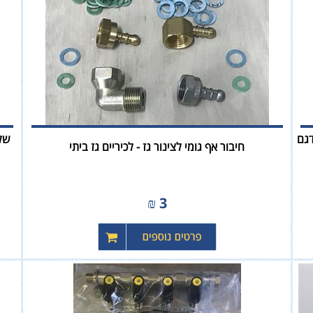
טר / דקה דגם
חיבור אף גומי לצינור גז - לכיריים גז ביתי
₪
3