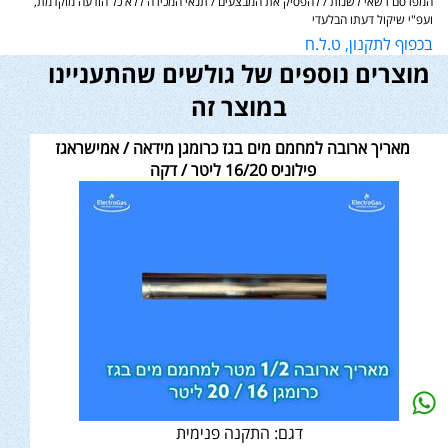
המפרסם רשאי לשנות / להפסיק את המבצעים / תנאי המכירה ללא כל הודעה מוקדמת,
ועפ"י שיקול דעתו הבלעדי
בכפוף לתקנון, ט.ל.ח
מוצרים נוספים של גולשים שהתעניינו
במוצר זה
מאריך ארובה למחמם מים בגז כרומגן מידאה / אמישראגז
פילוניס 16/20 ליטר / דקה
דגם:
התקנה פנימית