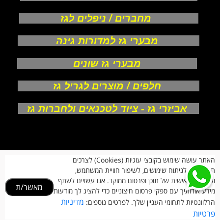
מחברים / ניפלים לגז
מבערי גז למדורות גינה
מבערי גז שונים
חלפים / מוצרים לגריל גז
אביזרי גז - ציוד לטכנאים ולחברות גז
אודות
האתר עושה שימוש בקובצי עוגיות (Cookies) לצרכים
צור קשר
תפעוליים, לניתוח שימושים, לשיפור חוויית המשתמש,
תקנון חנות
מעקב הזמנות
ולהתאמה אישית של תוכן ופרסום ממוקד. אנו עשויים לשתף
מאשר/ת
החזרות וביטולים
מידע אודותיך עם ספקי פרסום חיצוניים כדי להציג לך מודעות
הרשמת לקוחות
מדיניות
הרלוונטיות לתחומי העניין שלך. לפרטים נוספים:
הצהרת נגישות
פרטיות