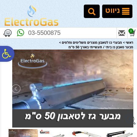
לתפריט
לתוכן
לתפריט
אתר
המרכזי
נגישות
ניווט
0
03-5500875
ראשי
>
מבערי גז לטאבון מוצרים משלימים וחלפים
>
מבער טאבון גז ביתי / תעשייתי באורך 50 ס"מ
פ
סר
נג