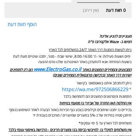
0
חוות דעת
(אין דירוג)
הוסף חוות דעת
מעוניינים להגיע אלינו?
חפשו ב- Waze אלקטרוגז פ"ת
ניתן לעשות הזמנות דרך האתר 24/7 במשלוחים לכל הארץ
ימים ושעות פעילות: א'- ה' 8:00-16:00, שישי שבת - סגור,
יתכנו שינויים מעת לעת
בשעות הפתיחה אנא להתעדכן באתר האינטרנט שלנו טרם ההגעה
www.ElectroGas.co.il
המבצעים והמחירים המוצגים באתר
הם רק למזמינים
ישירות דרך האתר (ברכישה פרונטאלית המחירים שונים)
ניתן להתכתב איתנו בוואטסאפ בקישור
https://wa.me/972506866229
>
התמונות והסרטונים המוצגים הם להמחשה בלבד
אין החלפה ו/או החזרה של אביזרי גז מטעמי בטיחות
בכיריים גז יתכנו שיתוכים וקילופים בצבע גוף הכירות באזור הבערה לאחר השימוש בנוסף
תיתכן סטיה במידות של כ-5% במוצרים שמיוצרים / מורכבים בעבודת יד
משלוחים לכל הארץ עד 5 ימי עסקים*
אין משלוחים למיכלי גז, למייבשי כביסה בגז ומוצרים חריגים - הרכישה באיסוף עצמי בלבד