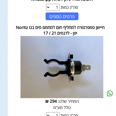
סה"כ כמות
פרטים נוספים
חיישן טמפרטורה למחליף חום למחמם מים בגז Noritz
יפן - לדגמים 21 / 17
המחיר שלנו:
294
₪
כולל מע"מ
סה"כ כמות