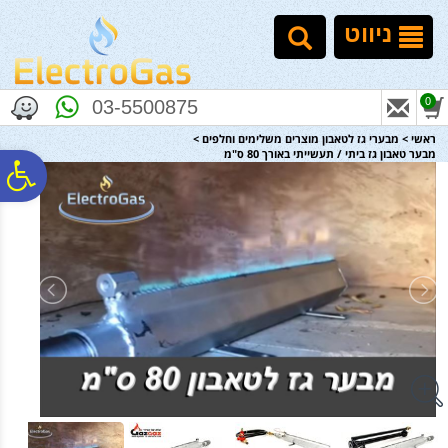
לתפריט
לתוכן
לתפריט
אתר
המרכזי
נגישות
ניווט
0
03-5500875
ראשי
>
מבערי גז לטאבון מוצרים משלימים וחלפים
>
מבער טאבון גז ביתי / תעשייתי באורך 80 ס"מ
פ
סר
נג