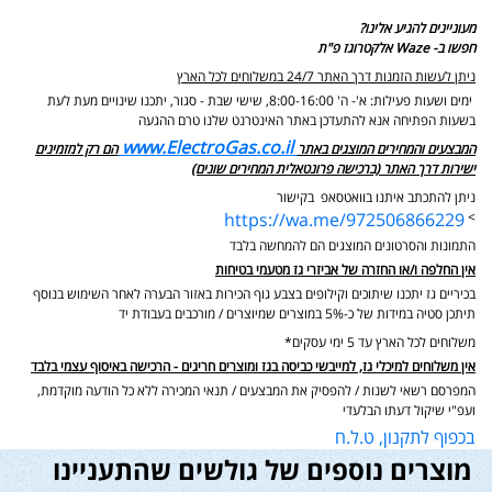
מעוניינים להגיע אלינו?
חפשו ב- Waze אלקטרוגז פ"ת
ניתן לעשות הזמנות דרך האתר 24/7 במשלוחים לכל הארץ
ימים ושעות פעילות: א'- ה' 8:00-16:00, שישי שבת - סגור,
יתכנו שינויים מעת לעת
בשעות הפתיחה אנא להתעדכן באתר האינטרנט שלנו טרם ההגעה
www.ElectroGas.co.il
המבצעים והמחירים המוצגים באתר
הם רק למזמינים
ישירות דרך האתר (ברכישה פרונטאלית המחירים שונים)
ניתן להתכתב איתנו בוואטסאפ בקישור
https://wa.me/972506866229
>
התמונות והסרטונים המוצגים הם להמחשה בלבד
אין החלפה ו/או החזרה של אביזרי גז מטעמי בטיחות
בכיריים גז יתכנו שיתוכים וקילופים בצבע גוף הכירות באזור הבערה לאחר השימוש בנוסף
תיתכן סטיה במידות של כ-5% במוצרים שמיוצרים / מורכבים בעבודת יד
משלוחים לכל הארץ עד 5 ימי עסקים*
אין משלוחים למיכלי גז, למייבשי כביסה בגז ומוצרים חריגים - הרכישה באיסוף עצמי בלבד
המפרסם רשאי לשנות / להפסיק את המבצעים / תנאי המכירה ללא כל הודעה מוקדמת,
ועפ"י שיקול דעתו הבלעדי
בכפוף לתקנון, ט.ל.ח
מוצרים נוספים של גולשים שהתעניינו