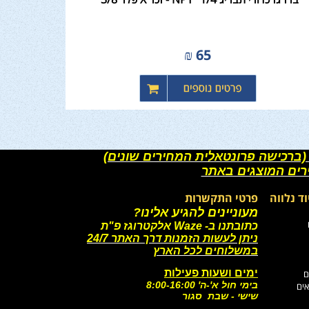
₪
65
(ברכישה פרונטאלית המחירים שונים)
רים המוצגים באתר
וד נלווה
פרטי התקשרות
מעוניינים להגיע אלינו?
כתובתנו ב- Waze אלקטרוגז פ"ת
ניתן לעשות הזמנות דרך האתר 24/7
במשלוחים לכל הארץ
ימים ושעות פעילות
ם
בימי חול א'-ה' 8:00-16:00
אים
שישי - שבת סגור