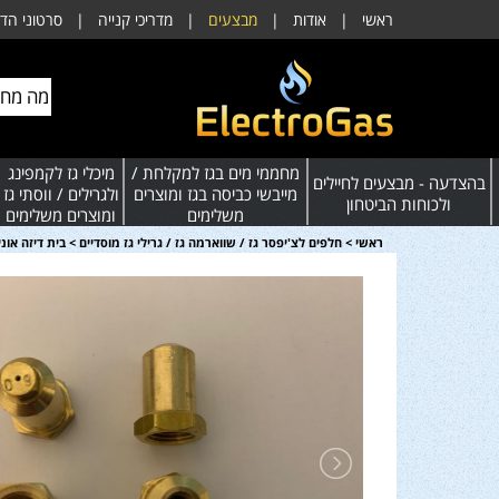
ראשי
|
אודות
|
מבצעים
|
מדריכי קנייה
|
סרטוני הד
מחממי מים בגז למקלחת /
מיכלי גז לקמפינג
בהצדעה - מבצעים לחיילים
מייבשי כביסה בגז ומוצרים
ולגרילים / ווסתי גז
ולכוחות הביטחון
משלימים
ומוצרים משלימים
ראשי
>
חלפים לצ'יפסר גז / שווארמה גז / גרילי גז מוסדיים
>
בית דיזה אוני