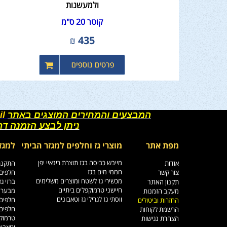
ולמעשנות
קוטר 20 ס"מ
₪
435
המבצעים והמחירים המוצגים באתר
il
ניתן לבצע הזמנה ד
מפת אתר
מוצרי גז וחלפים למגזר הביתי
למגז
מייבש כביסה בגז תוצרת רינאיי יפן
אודות
התקנת 
חממי מים בגז
צור קשר
חלפים 
מכשירי גז לשטח ומוצרים משלימים
אתר
ברזי ג
תקנון ה
חיישני טרמוקפלים ביתיים
מבערי 
מעקב הזמנות
ווסתי גז לגרילי גז וטאבונים
חלפים 
החזרות וביטולים
חלפים 
הרשמת לקוחות
טרמוקפ
הצהרת נגישות