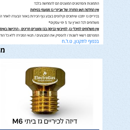
התמונות והסרטונים המוצגים הם להמחשה בלבד
אין החלפה ו/או החזרה של אביזרי גז מטעמי בטיחות
בכיריים גז יתכנו שיתוכים וקילופים בצבע גוף הכירות באזור הבערה לאחר השימוש בנוסף תיתכן סטיה במ
משלוחים לכל הארץ עד 5 ימי עסקים*
אין משלוחים למיכלי גז, למייבשי כביסה בגז ומוצרים חריגים - הרכישה באיס
המפרסם רשאי לשנות / להפסיק את המבצעים / תנאי המכירה ללא כל הודע
בכפוף לתקנון, ט.ל.ח
מו