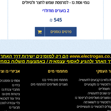
גומי ווסת גז - למרפסת שמש לחצר ולטיולים
2 בוערים מודולרי
₪
545
www.electrogas.co.
הם רק למזמינים ישירות דרך האתר 
רך האתר ולהגיע לאסוף עצמאית / באמצעות משלוח במחי
ר העסקי
מחממי מים
אביזרי גז וצי
גלאי גז קבועים לתעשייה
מחממי מים מיידי בגז
ווסתי גז ומסננים
למכשירי גז מקצועיים
מוצרים משלימים למחממי מים
ברזי גז
ז חשמליים
מחברי צנרת גז
גז שונים לתעשייה
צינורות מים וגז
ומוצרים משלימים לצ'יפסר גז
ציוד עזר לטכנאי
למכשירי גז לשווארמה
כלי עבודה לטכנ
לים למכשירי גז תעשייתיים
מבערי גז