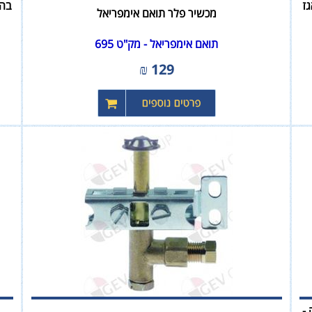
ז
מכשיר פלר תואם אימפריאל
תואם אימפריאל - מק"ט 695
₪
129
ר בדקה -