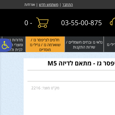
לתפריט
לתוכן
לתפריט
התחבר
|
משתמש חדש
| אורח/ת
אתר
המרכזי
נגישות
0
-
03-55-00-875
חלפים לצ'יפסר גז /
מדורות גינה
גלאי גז וברזים חשמליים /
פ
לי גז
שווארמה גז / גרילי גז
ומוצרי חימום
שירות התקנות
מוסדיים
לבית ולחצר
סר
סר גז - מתאם לדיזה M5
נג
מק"ט מוצר: 2216