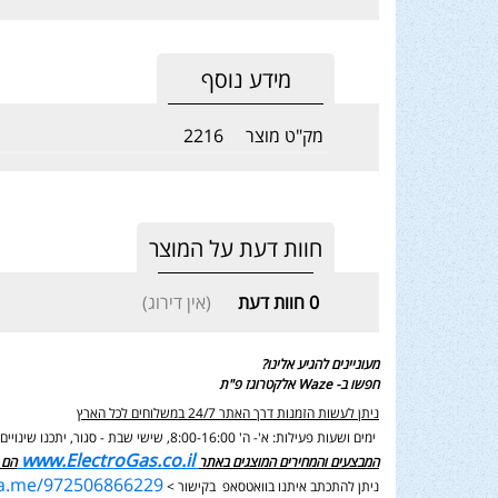
מידע נוסף
מק"ט מוצר
2216
חוות דעת על המוצר
0
חוות דעת
(אין דירוג)
מעוניינים להגיע אלינו?
חפשו ב- Waze אלקטרוגז פ"ת
ניתן לעשות הזמנות דרך האתר 24/7 במשלוחים לכל הארץ
ימים ושעות פעילות: א'- ה' 8:00-16:00, שישי שבת - סגור,
יתכנו שינוי
www.ElectroGas.co.il
המבצעים והמחירים המוצגים באתר
הם 
wa.me/972506866229
ניתן להתכתב איתנו בוואטסאפ בקישור >