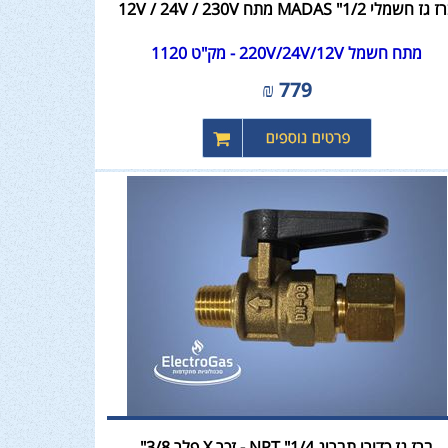
גז חשמלי MADAS "1/2 מתח 12V / 24V / 230V
מתח חשמל 220V/24V/12V - מק"ט 1120
₪
779
ברז גז כדורי תבריג NPT "1/4 - זכר X פלר 3/8"