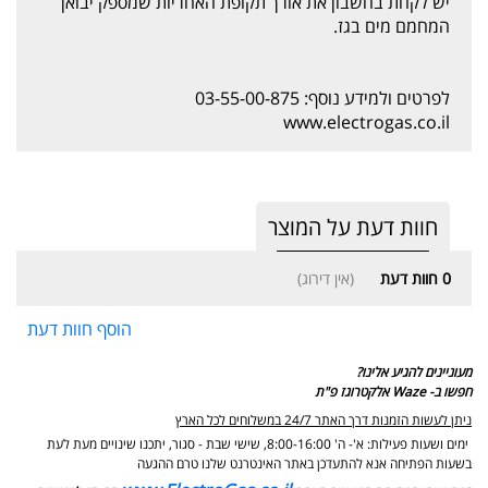
יש לקחת בחשבון את אורך תקופת האחריות שמספק יבואן
המחמם מים בגז.
לפרטים ולמידע נוסף: 03-55-00-875
www.electrogas.co.il
חוות דעת על המוצר
0
חוות דעת
(אין דירוג)
הוסף חוות דעת
מעוניינים להגיע אלינו?
חפשו ב- Waze אלקטרוגז פ"ת
ניתן לעשות הזמנות דרך האתר 24/7 במשלוחים לכל הארץ
ימים ושעות פעילות: א'- ה' 8:00-16:00, שישי שבת - סגור,
יתכנו שינויים מעת לעת
בשעות הפתיחה אנא להתעדכן באתר האינטרנט שלנו טרם ההגעה