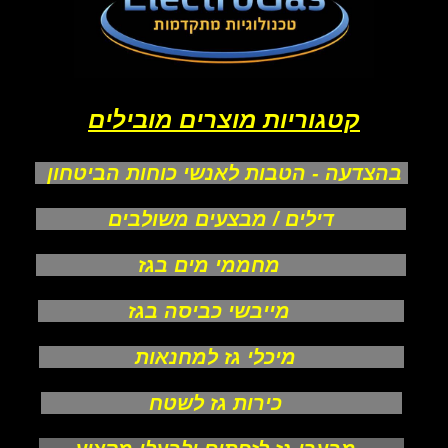
קטגוריות מוצרים מובילים
בהצדעה - הטבות לאנשי כוחות הביטחון
דילים / מבצעים משולבים
מחממי מים בגז
מייבשי כביסה בגז
מיכלי גז למחנאות
כירות גז לשטח