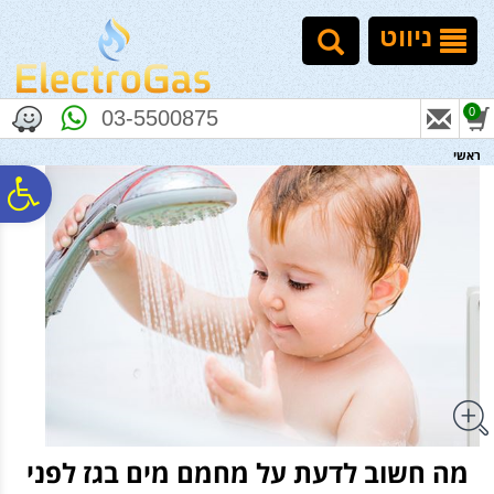
לתפריט
לתוכן
לתפריט
אתר
המרכזי
נגישות
ניווט
0
03-5500875
ראשי
פ
סר
נג
מה חשוב לדעת על מחמם מים בגז לפני