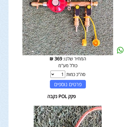
המחיר שלנו:
369
₪
כולל מע"מ
סה"כ כמות
פרטים נוספים
פקק POL נקבה