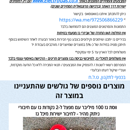
www.ElectroGas.co.il
המבצעים והמחירים המוצגים באתר
הם רק למזמינים
ישירות דרך האתר (ברכישה פרונטאלית המחירים שונים)
ניתן להתכתב איתנו בוואטסאפ בקישור
https://wa.me/972506866229
>
התמונות והסרטונים המוצגים הם להמחשה בלבד
אין החלפה ו/או החזרה של אביזרי גז מטעמי בטיחות
בכיריים גז יתכנו שיתוכים וקילופים בצבע גוף הכירות באזור הבערה לאחר השימוש בנוסף
תיתכן סטיה במידות של כ-5% במוצרים שמיוצרים / מורכבים בעבודת יד
משלוחים לכל הארץ עד 5 ימי עסקים*
אין משלוחים למיכלי גז, למייבשי כביסה בגז ומוצרים חריגים - הרכישה באיסוף עצמי בלבד
המפרסם רשאי לשנות / להפסיק את המבצעים / תנאי המכירה ללא כל הודעה מוקדמת,
ועפ"י שיקול דעתו הבלעדי
בכפוף לתקנון, ט.ל.ח
מוצרים נוספים של גולשים שהתעניינו
במוצר זה
ווסת גז 100 מיליבר עם מפצל ל-2 נקודות גז עם חיבורי
ניתוק מהיר - לחיבור ישירות מיכל גז