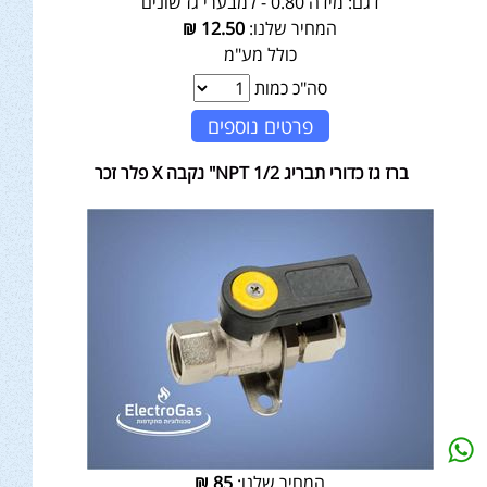
דגם:
מידה 0.80 - למבערי גז שונים
המחיר שלנו:
12.50
₪
כולל מע"מ
סה"כ כמות
פרטים נוספים
ברז גז כדורי תבריג NPT 1/2" נקבה X פלר זכר
המחיר שלנו:
85
₪