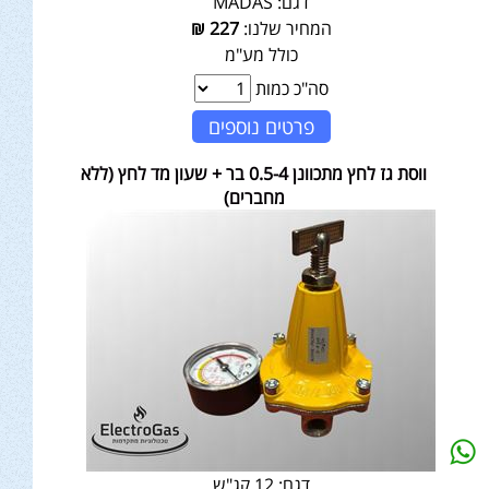
דגם:
MADAS
המחיר שלנו:
227
₪
כולל מע"מ
סה"כ כמות
פרטים נוספים
ווסת גז לחץ מתכוונן 0.5-4 בר + שעון מד לחץ (ללא
מחברים)
דגם:
12 קג"ש