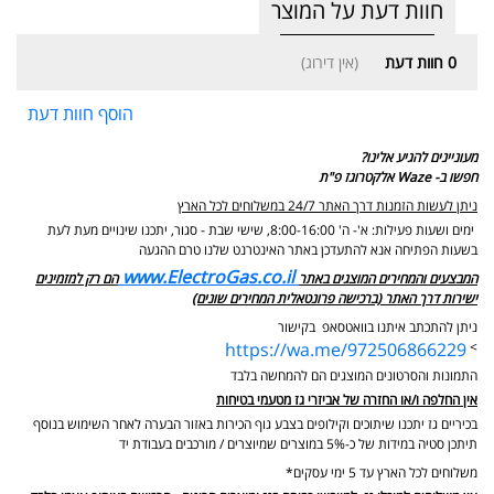
חוות דעת על המוצר
0
חוות דעת
(אין דירוג)
הוסף חוות דעת
מעוניינים להגיע אלינו?
חפשו ב- Waze אלקטרוגז פ"ת
ניתן לעשות הזמנות דרך האתר 24/7 במשלוחים לכל הארץ
ימים ושעות פעילות: א'- ה' 8:00-16:00, שישי שבת - סגור,
יתכנו שינויים מעת לעת
בשעות הפתיחה אנא להתעדכן באתר האינטרנט שלנו טרם ההגעה
www.ElectroGas.co.il
המבצעים והמחירים המוצגים באתר
הם רק למזמינים
ישירות דרך האתר (ברכישה פרונטאלית המחירים שונים)
ניתן להתכתב איתנו בוואטסאפ בקישור
https://wa.me/972506866229
>
התמונות והסרטונים המוצגים הם להמחשה בלבד
אין החלפה ו/או החזרה של אביזרי גז מטעמי בטיחות
בכיריים גז יתכנו שיתוכים וקילופים בצבע גוף הכירות באזור הבערה לאחר השימוש בנוסף
תיתכן סטיה במידות של כ-5% במוצרים שמיוצרים / מורכבים בעבודת יד
משלוחים לכל הארץ עד 5 ימי עסקים*