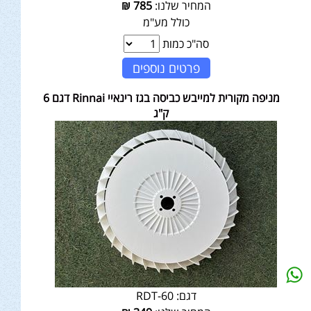
המחיר שלנו:
785
₪
כולל מע"מ
סה"כ כמות
פרטים נוספים
מניפה מקורית למייבש כביסה בגז רינאיי Rinnai דגם 6
ק"ג
דגם:
RDT-60