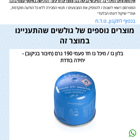
אין משלוחים למיכלי גז, למייבשי כביסה בגז ומוצרים חריגים - הרכישה באיסוף עצמי בלבד
המפרסם רשאי לשנות / להפסיק את המבצעים / תנאי המכירה ללא כל הודעה מוקדמת,
ועפ"י שיקול דעתו הבלעדי
בכפוף לתקנון, ט.ל.ח
מוצרים נוספים של גולשים שהתעניינו
במוצר זה
בלון גז / מיכל גז חד פעמי 190 גרם (חיבור בניקוב) -
יחידה בודדת