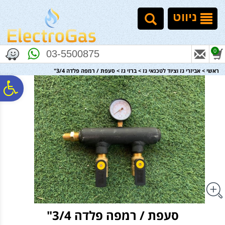
לתפריט
לתוכן
לתפריט
אתר
המרכזי
נגישות
ניווט
0
03-5500875
ראשי
>
אביזרי גז וציוד לטכנאי גז
>
ברזי גז
>
סעפת / רמפה פלדה 3/4"
פ
סר
נג
סעפת / רמפה פלדה 3/4"