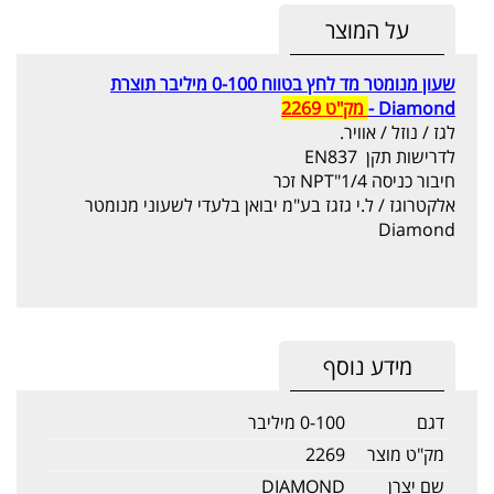
על המוצר
שעון מנומטר מד לחץ בטווח 0-100 מיליבר
תוצרת
Diamond -
מק"ט 2269
לגז / נוזל / אוויר.
לדרישות תקן EN837
חיבור כניסה 1/4"NP
T זכר
אלקטרוגז / ל.י גזגז בע"מ יבואן בלעדי לשעוני מנומטר
Diamond
מידע נוסף
דגם
0-100 מיליבר
מק"ט מוצר
2269
שם יצרן
DIAMOND