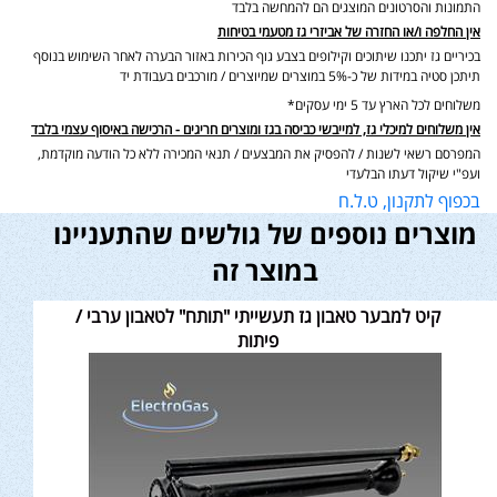
התמונות והסרטונים המוצגים הם להמחשה בלבד
אין החלפה ו/או החזרה של אביזרי גז מטעמי בטיחות
בכיריים גז יתכנו שיתוכים וקילופים בצבע גוף הכירות באזור הבערה לאחר השימוש בנוסף
תיתכן סטיה במידות של כ-5% במוצרים שמיוצרים / מורכבים בעבודת יד
משלוחים לכל הארץ עד 5 ימי עסקים*
אין משלוחים למיכלי גז, למייבשי כביסה בגז ומוצרים חריגים - הרכישה באיסוף עצמי בלבד
המפרסם רשאי לשנות / להפסיק את המבצעים / תנאי המכירה ללא כל הודעה מוקדמת,
ועפ"י שיקול דעתו הבלעדי
בכפוף לתקנון, ט.ל.ח
מוצרים נוספים של גולשים שהתעניינו
במוצר זה
קיט למבער טאבון גז תעשייתי "תותח" לטאבון ערבי /
פיתות