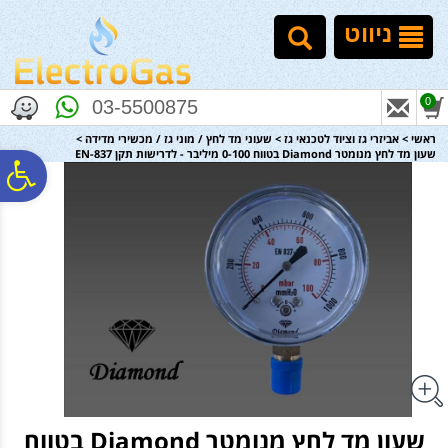
לתפריט
לתוכן
לתפריט
אתר
המרכזי
נגישות
ניווט
0
03-5500875
ראשי
>
אביזרי גז וציוד לטכנאי גז
>
שעוני מד לחץ / מוני גז / מכשירי מדידה
>
שעון מד לחץ מנומטר Diamond בטווח 0-100 מיליבר - לדרישות תקן EN-837
פ
סר
נג
שעון מד לחץ מנומטר Diamond בטווח