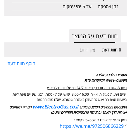
זמן אספקה
עד 5 ימי עסקים
חוות דעת על המוצר
0
חוות דעת
(אין דירוג)
הוסף חוות דעת
מעוניינים להגיע אלינו?
חפשו ב- Waze אלקטרוגז פ"ת
ניתן לעשות הזמנות דרך האתר 24/7 במשלוחים לכל הארץ
ימים ושעות פעילות: א'- ה' 8:00-16:00, שישי שבת - סגור,
יתכנו שינויים מעת לעת
בשעות הפתיחה אנא להתעדכן באתר האינטרנט שלנו טרם ההגעה
www.ElectroGas.co.il
המבצעים והמחירים המוצגים באתר
הם רק למזמינים
ישירות דרך האתר (ברכישה פרונטאלית המחירים שונים)
ניתן להתכתב איתנו בוואטסאפ בקישור
https://wa.me/972506866229
>