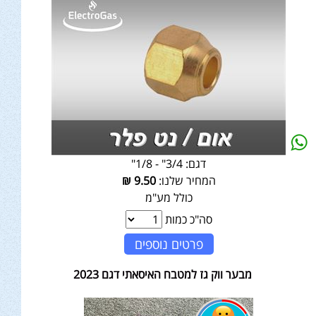
דגם:
3/4" - 1/8"
המחיר שלנו:
9.50
₪
כולל מע"מ
סה"כ כמות
פרטים נוספים
מבער ווק גז למטבח האיסאתי דגם 2023