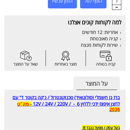
1
הוסף לסל
הזמן עכשיו
למה לקוחות קונים אצלנו
אחריות: 12 חודשים
קניה מאובטחת
שירות לקוחות מנצח
קניה בטוחה
מוצר באחריות
שאל על המוצר
על המוצר
ברז גז חשמלי (סולונואיד) טכנוקונטרול / ג'קה בקוטר 1" עם
לחצן איפוס ידני ללחץ 6 - / 12V / 24V / 220V
-
מק"ט
2034
בעל עסק / מפעל נכבד !!!