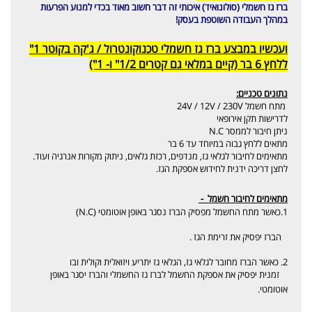
ברז גז חשמלי (סולונואיד) איכותי זה דבר חשוב מאוד בכדי למנוע הפרעות
במהלך העבודה השוטפת בעסק!
ועכשיו במבצע ברז גז חשמלי טכנוקונטרול / ג'קה בקוטר 1"
ללחץ 6 בר (קיים במלאי גם קטרים 1/2" ו- 1")
נתונים טכניים:
מתח חשמל 24V / 12V / 230V
לדרישות תקן אירופאי
ניתן חיבור לממסר N.C
מתאים ללחץ גבוה במיוחד עד 6 בר
מתאימים לחיבור לגלאי גז, מנדפים, רכזת גלאים, ניתוק מקורות אנרגיה ועוד.
לחצן דריכה ידנית לחידוש אספקת הגז.
מתאימים לחיבור חשמל -
1.כאשר מתח החשמל מפסיק הברז נסגר באופן אוטומטי (N.C)
הברז יפסיק את זרימת הגז .
2. כאשר הברז מחובר לגלאי גז, הגלאי גז יתריע ויזואלית וקולית ובו
זמנית יפסיק את אספקת החשמל לברז גז החשמלי והברז יסגר באופן
אוטומטי.