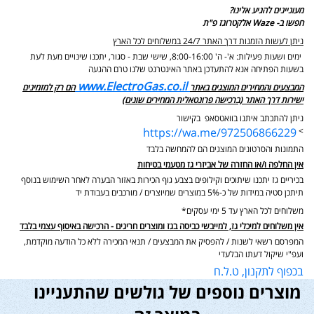
מעוניינים להגיע אלינו?
חפשו ב- Waze אלקטרוגז פ"ת
ניתן לעשות הזמנות דרך האתר 24/7 במשלוחים לכל הארץ
ימים ושעות פעילות: א'- ה' 8:00-16:00, שישי שבת - סגור,
יתכנו שינויים מעת לעת
בשעות הפתיחה אנא להתעדכן באתר האינטרנט שלנו טרם ההגעה
www.ElectroGas.co.il
המבצעים והמחירים המוצגים באתר
הם רק למזמינים
ישירות דרך האתר (ברכישה פרונטאלית המחירים שונים)
ניתן להתכתב איתנו בוואטסאפ בקישור
https://wa.me/972506866229
>
התמונות והסרטונים המוצגים הם להמחשה בלבד
אין החלפה ו/או החזרה של אביזרי גז מטעמי בטיחות
בכיריים גז יתכנו שיתוכים וקילופים בצבע גוף הכירות באזור הבערה לאחר השימוש בנוסף
תיתכן סטיה במידות של כ-5% במוצרים שמיוצרים / מורכבים בעבודת יד
משלוחים לכל הארץ עד 5 ימי עסקים*
אין משלוחים למיכלי גז, למייבשי כביסה בגז ומוצרים חריגים - הרכישה באיסוף עצמי בלבד
המפרסם רשאי לשנות / להפסיק את המבצעים / תנאי המכירה ללא כל הודעה מוקדמת,
ועפ"י שיקול דעתו הבלעדי
בכפוף לתקנון, ט.ל.ח
מוצרים נוספים של גולשים שהתעניינו