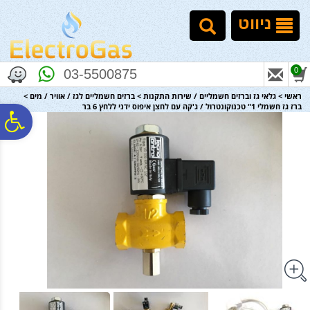
לתפריט
לתוכן
לתפריט
אתר
המרכזי
נגישות
ניווט
0
03-5500875
ראשי
>
גלאי גז וברזים חשמליים / שירות התקנות
>
ברזים חשמליים לגז / אוויר / מים
>
ברז גז חשמלי 1" טכנוקונטרול / ג'קה עם לחצן איפוס ידני ללחץ 6 בר
פ
סר
נג