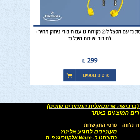
ווסת גז עם מפצל ל-2 נקודות גז עם חיבורי ניתוק מהיר -
לחיבור ישירות מיכל גז
₪
299
(ברכישה פרונטאלית המחירים שונים)
רים המוצגים באתר
וד נלווה
פרטי התקשרות
מעוניינים להגיע אלינו?
כתובתנו ב- Waze אלקטרוגז פ"ת