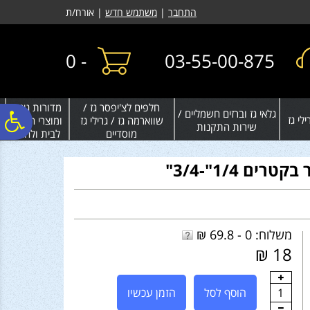
לתפריט
לתוכן
לתפריט
התחבר
|
משתמש חדש
| אורח/ת
אתר
המרכזי
נגישות
0
-
03-55-00-875
חלפים לצ'יפסר גז /
מדורות גינה
גלאי גז וברזים חשמליים /
פ
לי גז
שווארמה גז / גרילי גז
ומוצרי חימום
שירות התקנות
מוסדיים
לבית ולחצר
סר
רים 1/4"-3/4"
נג
משלוח: 0 - 69.8 ₪
18 ₪
1
הוסף לסל
הזמן עכשיו