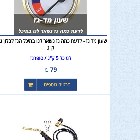
ק"ג
למיכל 5 ק"ג / סופרגז
₪
79