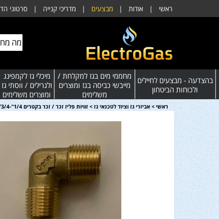
ראשי
|
אודות
|
מבצעים
|
מדריכי קנייה
|
סרטוני הד
מחממי מים בגז למקלחת /
מיכלי גז לקמפינג
בהצדעה - מבצעים לחיילים
מייבשי כביסה בגז ומוצרים
ולגרילים / ווסתי גז
ולכוחות הביטחון
משלימים
ומוצרים משלימים
ראשי
>
אביזרי גז וציוד לטכנאי גז
>
זוויות פליז זכר / זכר בקטרים 1/4"-3/4"