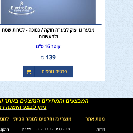
מבער גז יצוק לבערה חזקה / נמוכה - לכירות שטח
ולמעשנות
קוטר 16 ס"מ
₪
139
המבצעים והמחירים המוצגים באתר
il
ניתן לבצע הזמנה ד
מפת אתר
מוצרי גז וחלפים למגזר הביתי
למגז
מייבש כביסה בגז תוצרת רינאיי יפן
אודות
התקנת 