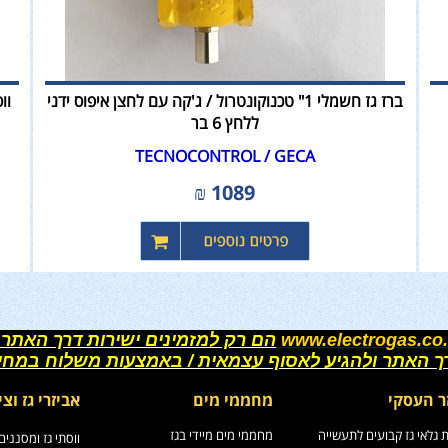
ברז גז חשמלי 1" טכנוקונטרול / ג'קה עם לחצן איפוס ידני
ללחץ 6 בר
TECNOCONTROL / GECA
₪
1089
www.electrogas.co.
הם רק למזמינים ישירות דרך האתר 
רך האתר ולהגיע לאסוף עצמאית / באמצעות משלוח במחי
ר העסקי
מחממי מים
אביזרי גז וצי
גלאי גז קבועים לתעשייה
מחממי מים מיידי בגז
ווסתי גז ומסננים