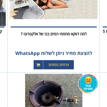
שעון מד גז - לדעת כמה גז נשאר לנו במיכל הגז לבלון גז 5
קר
למה דווקא מחממי המים בגז של אלקטרוגז ?
להצעת מחיר ניתן לשלוח WhatsApp