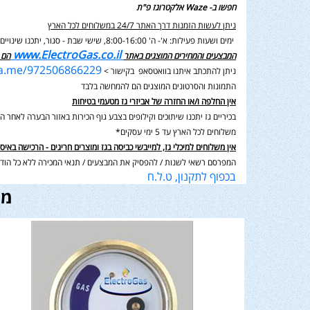
חפשו ב- Waze אלקטרוגז פ"ת
ניתן לעשות הזמנות דרך האתר 24/7 במשלוחים לכל הארץ
ימים ושעות פעילות: א'- ה' 8:00-16:00, שישי שבת - סגור,
יתכנו שינוי
www.ElectroGas.co.il
המבצעים והמחירים המוצגים באתר
הם 
wa.me/972506866229
ניתן להתכתב איתנו בוואטסאפ בקישור >
התמונות והסרטונים המוצגים הם להמחשה בלבד
אין החלפה ו/או החזרה של אביזרי גז מטעמי בטיחות
בכיריים גז יתכנו שיתוכים וקילופים בצבע גוף הכירות באזור הבערה לאחר השימוש בנוסף תיתכן סטיה במ
משלוחים לכל הארץ עד 5 ימי עסקים*
אין משלוחים למיכלי גז, למייבשי כביסה בגז ומוצרים חריגים - הרכישה באיס
המפרסם רשאי לשנות / להפסיק את המבצעים / תנאי המכירה ללא כל הודע
בכפוף לתקנון, ט.ל.ח
מו