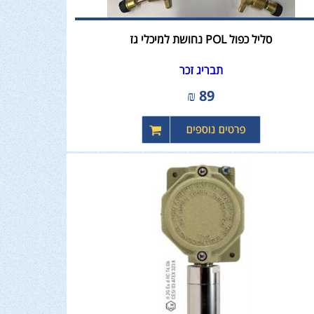
סליל כפול POL נחושת למיכלי גז
תבריג זכר
₪
89