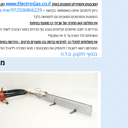
www.ElectroGas.co.il
המבצעים והמחירים המוצגים באתר
הם 
wa.me/972506866229
ניתן להתכתב איתנו בוואטסאפ בקישור >
התמונות והסרטונים המוצגים הם להמחשה בלבד
אין החלפה ו/או החזרה של אביזרי גז מטעמי בטיחות
בכיריים גז יתכנו שיתוכים וקילופים בצבע גוף הכירות באזור הבערה לאחר השימוש בנוסף תיתכן סטיה במ
משלוחים לכל הארץ עד 5 ימי עסקים*
אין משלוחים למיכלי גז, למייבשי כביסה בגז ומוצרים חריגים - הרכישה באיס
המפרסם רשאי לשנות / להפסיק את המבצעים / תנאי המכירה ללא כל הודע
בכפוף לתקנון, ט.ל.ח
מו