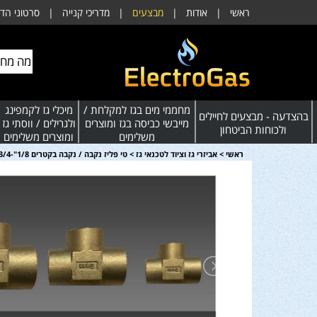
ראשי
|
אודות
|
מבצעים
|
מדריכי קנייה
|
סרטוני הד
מחממי מים בגז למקלחת /
מיכלי גז לקמפינג
בהצדעה - מבצעים לחיילים
מייבשי כביסה בגז ומוצרים
ולגרילים / ווסתי גז
ולכוחות הביטחון
משלימים
ומוצרים משלימים
ראשי
>
אביזרי גז וציוד לטכנאי גז
>
טי פליז נקבה / נקבה בקטרים 1/8"-3/4"