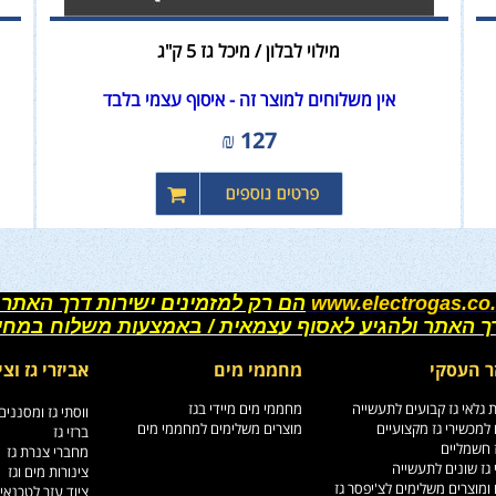
מילוי לבלון / מיכל גז 5 ק"ג
אין משלוחים למוצר זה - איסוף עצמי בלבד
₪
127
www.electrogas.co.
הם רק למזמינים ישירות דרך האתר 
רך האתר ולהגיע לאסוף עצמאית / באמצעות משלוח במחי
ר העסקי
מחממי מים
אביזרי גז וצי
גלאי גז קבועים לתעשייה
מחממי מים מיידי בגז
ווסתי גז ומסננים
למכשירי גז מקצועיים
מוצרים משלימים למחממי מים
ברזי גז
ז חשמליים
מחברי צנרת גז
גז שונים לתעשייה
צינורות מים וגז
ומוצרים משלימים לצ'יפסר גז
ציוד עזר לטכנאי