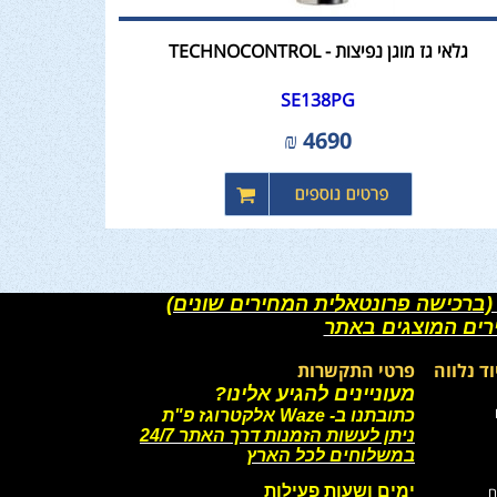
גלאי גז מוגן נפיצות - TECHNOCONTROL
SE138PG
₪
4690
(ברכישה פרונטאלית המחירים שונים)
רים המוצגים באתר
וד נלווה
פרטי התקשרות
מעוניינים להגיע אלינו?
כתובתנו ב- Waze אלקטרוגז פ"ת
ניתן לעשות הזמנות דרך האתר 24/7
במשלוחים לכל הארץ
ימים ושעות פעילות
ם