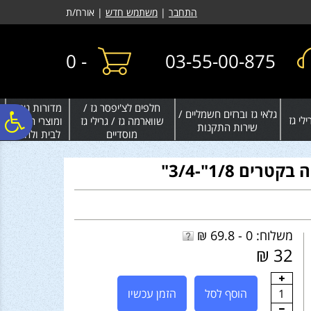
לתפריט
לתוכן
לתפריט
התחבר
|
משתמש חדש
| אורח/ת
אתר
המרכזי
נגישות
0
-
03-55-00-875
חלפים לצ'יפסר גז /
מדורות גינה
גלאי גז וברזים חשמליים /
פ
לי גז
שווארמה גז / גרילי גז
ומוצרי חימום
שירות התקנות
מוסדיים
לבית ולחצר
סר
רים 1/8"-3/4"
נג
משלוח: 0 - 69.8 ₪
32 ₪
1
הוסף לסל
הזמן עכשיו