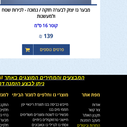
מבער גז יצוק לבערה חזקה / נמוכה - לכירות שטח
ולמעשנות
קוטר 16 ס"מ
₪
139
המבצעים והמחירים המוצגים באתר
il
ניתן לבצע הזמנה ד
מפת אתר
מוצרי גז וחלפים למגזר הביתי
למגז
מייבש כביסה בגז תוצרת רינאיי יפן
אודות
התקנת 
חממי מים בגז
צור קשר
חלפים 
מכשירי גז לשטח ומוצרים משלימים
אתר
ברזי ג
תקנון ה
חיישני טרמוקפלים ביתיים
מבערי 
מעקב הזמנות
ווסתי גז לגרילי גז וטאבונים
חלפים 
החזרות וביטולים