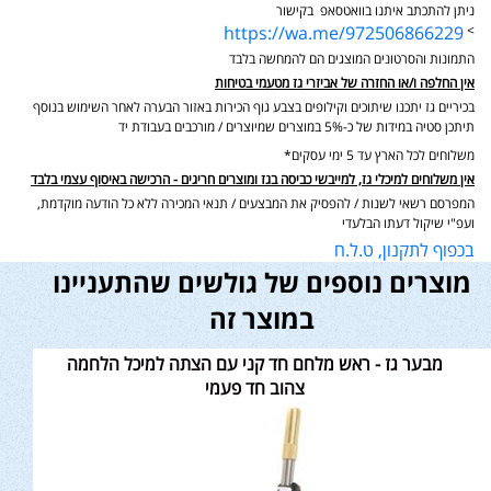
ניתן להתכתב איתנו בוואטסאפ בקישור
https://wa.me/972506866229
>
התמונות והסרטונים המוצגים הם להמחשה בלבד
אין החלפה ו/או החזרה של אביזרי גז מטעמי בטיחות
בכיריים גז יתכנו שיתוכים וקילופים בצבע גוף הכירות באזור הבערה לאחר השימוש בנוסף
תיתכן סטיה במידות של כ-5% במוצרים שמיוצרים / מורכבים בעבודת יד
משלוחים לכל הארץ עד 5 ימי עסקים*
אין משלוחים למיכלי גז, למייבשי כביסה בגז ומוצרים חריגים - הרכישה באיסוף עצמי בלבד
המפרסם רשאי לשנות / להפסיק את המבצעים / תנאי המכירה ללא כל הודעה מוקדמת,
ועפ"י שיקול דעתו הבלעדי
בכפוף לתקנון, ט.ל.ח
מוצרים נוספים של גולשים שהתעניינו
במוצר זה
מבער גז - ראש מלחם חד קני עם הצתה למיכל הלחמה
צהוב חד פעמי