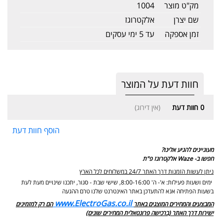
מק"ט מוצר
1004
שם יצרן
אלקטרוגז
זמן אספקה
עד 5 ימי עסקים
חוות דעת על המוצר
0
חוות דעת
(אין דירוג)
הוסף חוות דעת
מעוניינים להגיע אלינו?
חפשו ב- Waze אלקטרוגז פ"ת
ניתן לעשות הזמנות דרך האתר 24/7 במשלוחים לכל הארץ
ימים ושעות פעילות: א'- ה' 8:00-16:00, שישי שבת - סגור,
יתכנו שינויים מעת לעת
בשעות הפתיחה אנא להתעדכן באתר האינטרנט שלנו טרם ההגעה
www.ElectroGas.co.il
המבצעים והמחירים המוצגים באתר
הם רק למזמינים
ישירות דרך האתר (ברכישה פרונטאלית המחירים שונים)