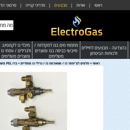
ראשי
|
אודות
|
מבצעים
|
מדריכי קנייה
|
סרטוני הד
מחממי מים בגז למקלחת /
מיכלי גז לקמפינג
בהצדעה - מבצעים לחיילים
מייבשי כביסה בגז ומוצרים
ולגרילים / ווסתי גז
ולכוחות הביטחון
משלימים
ומוצרים משלימים
ראשי
>
חלפים לצ'יפסר גז / שווארמה גז / גרילי גז מוסדיים
>
ברז PEL משולב טרמוקפל לכיריים תעשייתי - אירופאי / אמריקאי