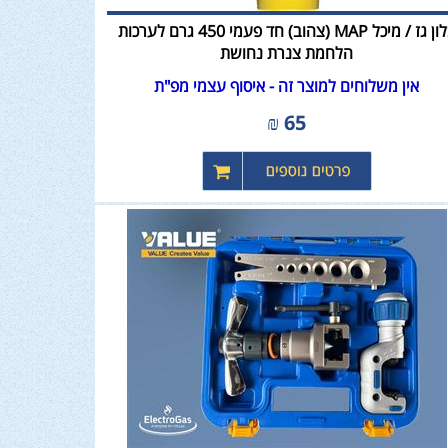
בלון גז / מיכל MAP (צהוב) חד פעמי 450 גרם לערכות
הלחמת צנרת נחושת
אין משלוחים למוצר זה - איסוף עצמי מפ"ת
₪
65