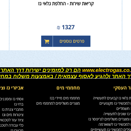
קריאת שירות - החלפת גלאי גז
₪
1327
www.electrogas.co.
הם רק למזמינים ישירות דרך האתר 
רך האתר ולהגיע לאסוף עצמאית / באמצעות משלוח במחי
ר העסקי
מחממי מים
אביזרי גז וצי
גלאי גז קבועים לתעשייה
מחממי מים מיידי בגז
ווסתי גז ומסננים
למכשירי גז מקצועיים
מוצרים משלימים למחממי מים
ברזי גז
ז חשמליים
מחברי צנרת גז
גז שונים לתעשייה
צינורות מים וגז
ומוצרים משלימים לצ'יפסר גז
ציוד עזר לטכנאי
למכשירי גז לשווארמה
כלי עבודה לטכנ
לים למכשירי גז תעשייתיים
מבערי גז