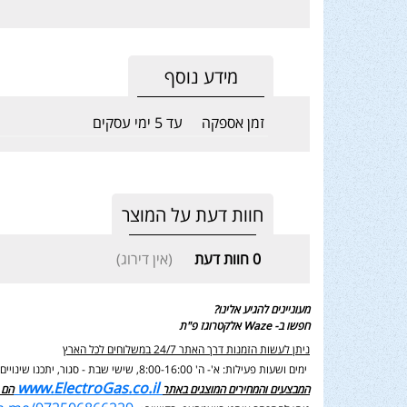
מידע נוסף
זמן אספקה
עד 5 ימי עסקים
חוות דעת על המוצר
0
חוות דעת
(אין דירוג)
מעוניינים להגיע אלינו?
חפשו ב- Waze אלקטרוגז פ"ת
ניתן לעשות הזמנות דרך האתר 24/7 במשלוחים לכל הארץ
ימים ושעות פעילות: א'- ה' 8:00-16:00, שישי שבת - סגור,
יתכנו שינוי
www.ElectroGas.co.il
המבצעים והמחירים המוצגים באתר
הם 