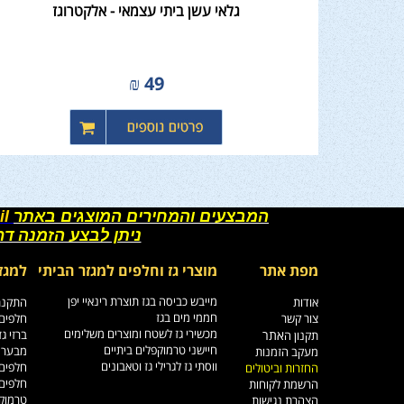
גלאי עשן ביתי עצמאי - אלקטרוגז
₪
49
המבצעים והמחירים המוצגים באתר
il
ניתן לבצע הזמנה ד
מפת אתר
מוצרי גז וחלפים למגזר הביתי
למגז
מייבש כביסה בגז תוצרת רינאיי יפן
אודות
התקנת 
חממי מים בגז
צור קשר
חלפים 
מכשירי גז לשטח ומוצרים משלימים
אתר
ברזי ג
תקנון ה
חיישני טרמוקפלים ביתיים
מבערי 
מעקב הזמנות
ווסתי גז לגרילי גז וטאבונים
חלפים 
החזרות וביטולים
חלפים 
הרשמת לקוחות
טרמוקפ
הצהרת נגישות