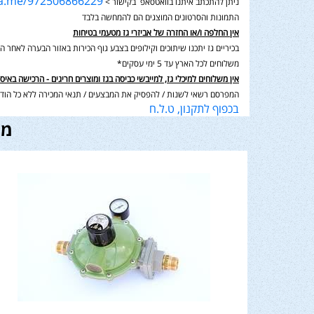
wa.me/972506866229
ניתן להתכתב איתנו בוואטסאפ בקישור >
התמונות והסרטונים המוצגים הם להמחשה בלבד
אין החלפה ו/או החזרה של אביזרי גז מטעמי בטיחות
בכיריים גז יתכנו שיתוכים וקילופים בצבע גוף הכירות באזור הבערה לאחר השימוש בנוסף תיתכן סטיה במ
משלוחים לכל הארץ עד 5 ימי עסקים*
אין משלוחים למיכלי גז, למייבשי כביסה בגז ומוצרים חריגים - הרכישה באיס
המפרסם רשאי לשנות / להפסיק את המבצעים / תנאי המכירה ללא כל הודע
בכפוף לתקנון, ט.ל.ח
מו