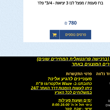
ברז סעפת / מפצל לגז 3 יציאות - 3/4" פלר
₪
780
(ברכישה פרונטאלית המחירים שונים)
רים המוצגים באתר
וד נלווה
פרטי התקשרות
מעוניינים להגיע אלינו?
כתובתנו ב- Waze אלקטרוגז פ"ת
ניתן לעשות הזמנות דרך האתר 24/7
במשלוחים לכל הארץ
ימים ושעות פעילות
ם
בימי חול א'-ה' 8:00-16:00
אים
שישי - שבת סגור