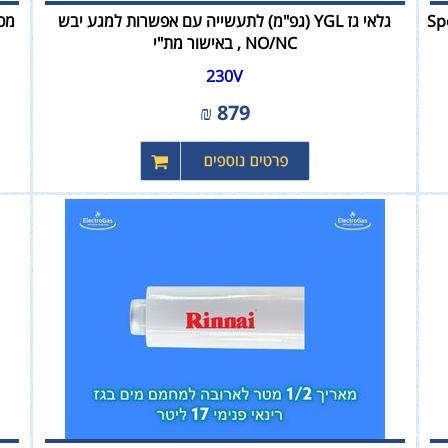
Spe
גלאי גז YGL (גפ"מ) לתעשייה עם אפשרות למגע יבש
מכש
NO/NC , באישור מת"י
230V
₪
879