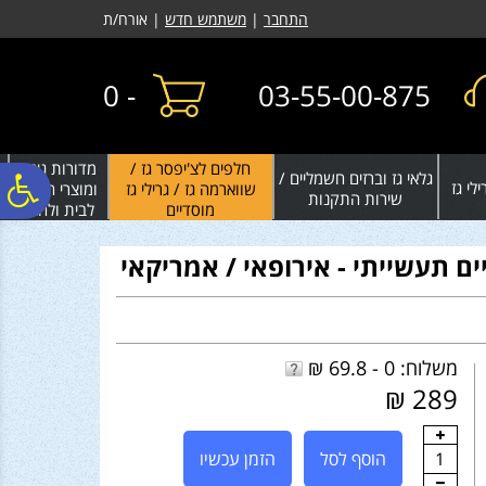
לתפריט
לתוכן
לתפריט
התחבר
|
משתמש חדש
| אורח/ת
אתר
המרכזי
נגישות
0
-
03-55-00-875
חלפים לצ'יפסר גז /
מדורות גינה
גלאי גז וברזים חשמליים /
פ
לי גז
שווארמה גז / גרילי גז
ומוצרי חימום
שירות התקנות
מוסדיים
לבית ולחצר
סר
נג
משלוח: 0 - 69.8 ₪
289 ₪
1
הוסף לסל
הזמן עכשיו