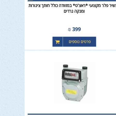
יר פלר מקצועי *ראצ'ט* במזוודה כולל חותך צינורות
ומנקה גרדים
₪
399