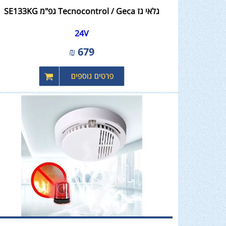
גלאי גז Tecnocontrol / Geca גפ"מ SE133KG
24V
₪
679