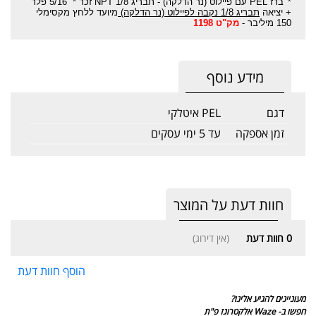
ברז PEL עם פיילוט (נר הדלקה) - תבריג 1/8 NPT זכר * 5/16 פלר
*
+ יציאה
תבריג 1/8 נקבה לפיילוט (נר הדלקה)
מיועד ללחץ מקסימלי
150 מיליבר -
מק"ט 1198
מידע נוסף
דגם
PEL איטלקי
זמן אספקה
עד 5 ימי עסקים
חוות דעת על המוצר
0
חוות דעת
(אין דירוג)
הוסף חוות דעת
מעוניינים להגיע אלינו?
חפשו ב- Waze אלקטרוגז פ"ת