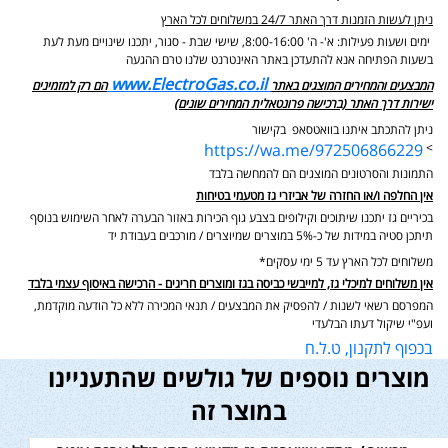
ניתן לעשות הזמנות דרך האתר 24/7 במשלוחים לכל הארץ
ימים ושעות פעילות: א'- ה' 8:00-16:00, שישי שבת - סגור,
יתכנו שינויים מעת לעת
בשעות הפתיחה אנא להתעדכן באתר האינטרנט שלנו טרם ההגעה
www.ElectroGas.co.il
המבצעים והמחירים המוצגים באתר
הם רק למזמינים
ישירות דרך האתר (ברכישה פרונטאלית המחירים שונים)
ניתן להתכתב איתנו בוואטסאפ בקישור
https://wa.me/972506866229
>
התמונות והסרטונים המוצגים הם להמחשה בלבד
אין החלפה ו/או החזרה של אביזרי גז מטעמי בטיחות
בכיריים גז יתכנו שיתוכים וקילופים בצבע גוף הכירות באזור הבערה לאחר השימוש בנוסף
תיתכן סטיה במידות של כ-5% במוצרים שמיוצרים / מורכבים בעבודת יד
משלוחים לכל הארץ עד 5 ימי עסקים*
אין משלוחים למיכלי גז, למייבשי כביסה בגז ומוצרים חריגים - הרכישה באיסוף עצמי בלבד
המפרסם רשאי לשנות / להפסיק את המבצעים / תנאי המכירה ללא כל הודעה מוקדמת,
ועפ"י שיקול דעתו הבלעדי
בכפוף לתקנון, ט.ל.ח
מוצרים נוספים של גולשים שהתעניינו
במוצר זה