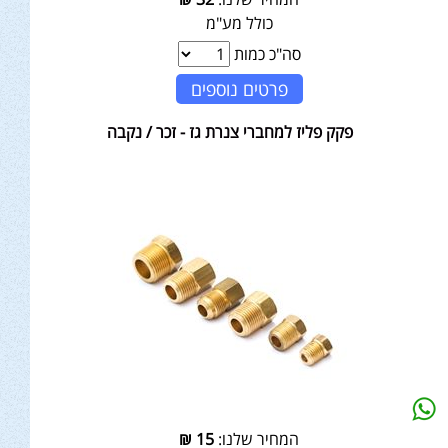
כולל מע"מ
סה"כ כמות
פרטים נוספים
פקק פליז למחברי צנרת גז - זכר / נקבה
המחיר שלנו:
15
₪