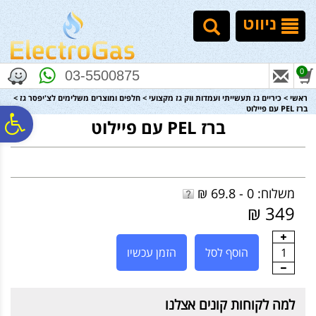
לתפריט
לתוכן
לתפריט
אתר
המרכזי
נגישות
ניווט
0
03-5500875
ראשי
>
כיריים גז תעשייתי ועמדות ווק גז מקצועי
>
חלפים ומוצרים משלימים לצ'יפסר גז
>
ברז PEL עם פיילוט
פ
ברז PEL עם פיילוט
סר
משלוח: 0 - 69.8 ₪
נג
349 ₪
1
הוסף לסל
הזמן עכשיו
למה לקוחות קונים אצלנו