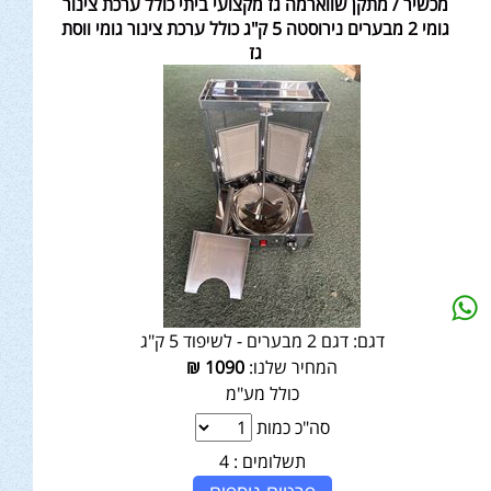
מכשיר / מתקן שווארמה גז מקצועי ביתי כולל ערכת צינור
גומי 2 מבערים נירוסטה 5 ק"ג כולל ערכת צינור גומי ווסת
גז
דגם:
דגם 2 מבערים - לשיפוד 5 ק"ג
המחיר שלנו:
1090
₪
כולל מע"מ
סה"כ כמות
תשלומים :
4