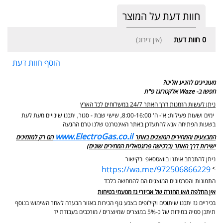
חוות דעת על המוצר
0
חוות דעת
(אין דירוג)
הוסף חוות דעת
מעוניינים להגיע אלינו?
חפשו ב- Waze אלקטרוגז פ"ת
ניתן לעשות הזמנות דרך האתר 24/7 במשלוחים לכל הארץ
ימים ושעות פעילות: א'- ה' 8:00-16:00, שישי שבת - סגור,
יתכנו שינויים מעת לעת
בשעות הפתיחה אנא להתעדכן באתר האינטרנט שלנו טרם ההגעה
www.ElectroGas.co.il
המבצעים והמחירים המוצגים באתר
הם רק למזמינים
ישירות דרך האתר (ברכישה פרונטאלית המחירים שונים)
ניתן להתכתב איתנו בוואטסאפ בקישור
https://wa.me/972506866229
>
התמונות והסרטונים המוצגים הם להמחשה בלבד
אין החלפה ו/או החזרה של אביזרי גז מטעמי בטיחות
בכיריים גז יתכנו שיתוכים וקילופים בצבע גוף הכירות באזור הבערה לאחר השימוש בנוסף
תיתכן סטיה במידות של כ-5% במוצרים שמיוצרים / מורכבים בעבודת יד