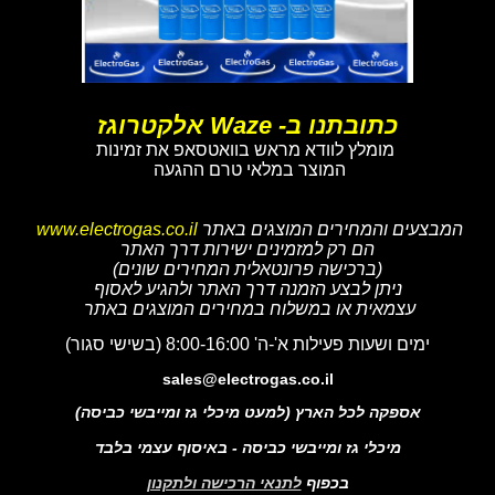
כתובתנו ב- Waze אלקטרוגז
מומלץ לוודא מראש בוואטסאפ את זמינות
המוצר במלאי טרם ההגעה
המבצעים והמחירים המוצגים באתר
www.electrogas.co.il
הם רק למזמינים ישירות דרך האתר
(ברכישה פרונטאלית המחירים שונים)
ניתן לבצע הזמנה דרך האתר ולהגיע לאסוף
עצמאית או במשלוח במחירים המוצגים באתר
ימים ושעות פעילות א'-ה' 8:00-16:00 (בשישי סגור)
sales@electrogas.co.il
אספקה לכל הארץ (למעט מיכלי גז ומייבשי כביסה)
מיכלי גז ומייבשי כביסה - באיסוף עצמי בלבד
בכפוף
לתנאי הרכישה ולתקנון