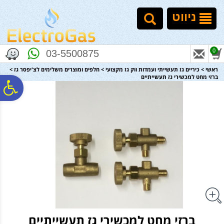
לתפריט
לתוכן
לתפריט
אתר
המרכזי
נגישות
ניווט
0
03-5500875
ראשי
>
כיריים גז תעשייתי ועמדות ווק גז מקצועי
>
חלפים ומוצרים משלימים לצ'יפסר גז
>
ברזי מחט למכשירי גז תעשייתיים
פ
סר
נג
ברזי מחט למכשירי גז תעשייתיים