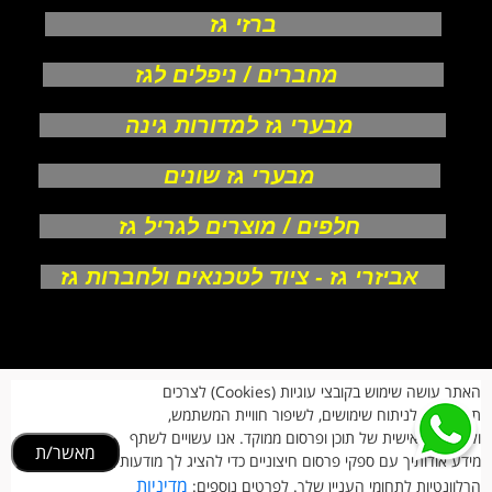
ברזי גז
מחברים / ניפלים לגז
מבערי גז למדורות גינה
מבערי גז שונים
חלפים / מוצרים לגריל גז
אביזרי גז - ציוד לטכנאים ולחברות גז
אודות
האתר עושה שימוש בקובצי עוגיות (Cookies) לצרכים
צור קשר
תפעוליים, לניתוח שימושים, לשיפור חוויית המשתמש,
תקנון חנות
מעקב הזמנות
ולהתאמה אישית של תוכן ופרסום ממוקד. אנו עשויים לשתף
מאשר/ת
החזרות וביטולים
מידע אודותיך עם ספקי פרסום חיצוניים כדי להציג לך מודעות
הרשמת לקוחות
מדיניות
הרלוונטיות לתחומי העניין שלך. לפרטים נוספים: