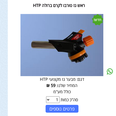
ראש גז טורבו לקרם ברולה HTP
דגם:
מבער גז מקצועי HTP
המחיר שלנו:
59
₪
כולל מע"מ
סה"כ כמות
פרטים נוספים