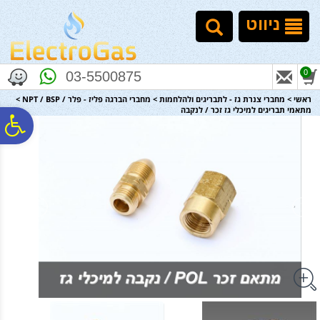
לתפריט
לתוכן
לתפריט
אתר
המרכזי
נגישות
ניווט
0
03-5500875
ראשי
>
מחברי צנרת גז - לתבריגים ולהלחמות
>
מחברי הברגה פליז - פלר / NPT / BSP
>
מתאמי תבריגים למיכלי גז זכר / לנקבה
פ
סר
נג