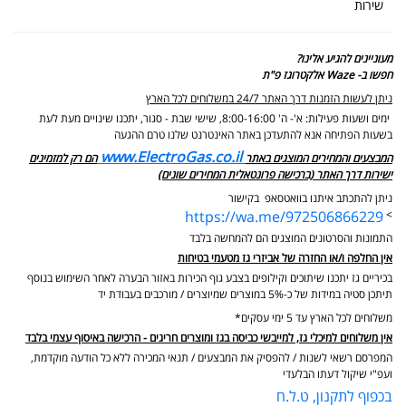
שירות
מעוניינים להגיע אלינו?
חפשו ב- Waze אלקטרוגז פ"ת
ניתן לעשות הזמנות דרך האתר 24/7 במשלוחים לכל הארץ
ימים ושעות פעילות: א'- ה' 8:00-16:00, שישי שבת - סגור,
יתכנו שינויים מעת לעת
בשעות הפתיחה אנא להתעדכן באתר האינטרנט שלנו טרם ההגעה
www.ElectroGas.co.il
המבצעים והמחירים המוצגים באתר
הם רק למזמינים
ישירות דרך האתר (ברכישה פרונטאלית המחירים שונים)
ניתן להתכתב איתנו בוואטסאפ בקישור
https://wa.me/972506866229
>
התמונות והסרטונים המוצגים הם להמחשה בלבד
אין החלפה ו/או החזרה של אביזרי גז מטעמי בטיחות
בכיריים גז יתכנו שיתוכים וקילופים בצבע גוף הכירות באזור הבערה לאחר השימוש בנוסף
תיתכן סטיה במידות של כ-5% במוצרים שמיוצרים / מורכבים בעבודת יד
משלוחים לכל הארץ עד 5 ימי עסקים*
אין משלוחים למיכלי גז, למייבשי כביסה בגז ומוצרים חריגים - הרכישה באיסוף עצמי בלבד
המפרסם רשאי לשנות / להפסיק את המבצעים / תנאי המכירה ללא כל הודעה מוקדמת,
ועפ"י שיקול דעתו הבלעדי
בכפוף לתקנון, ט.ל.ח