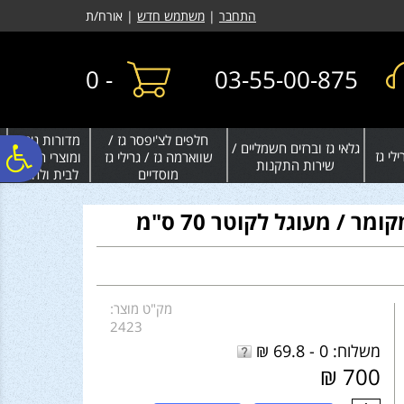
לתפריט
לתוכן
לתפריט
התחבר
|
משתמש חדש
| אורח/ת
אתר
המרכזי
נגישות
0
-
03-55-00-875
חלפים לצ'יפסר גז /
מדורות גינה
גלאי גז וברזים חשמליים /
פ
לי גז
שווארמה גז / גרילי גז
ומוצרי חימום
שירות התקנות
מוסדיים
לבית ולחצר
סר
ר / מעוגל לקוטר 70 ס"מ
נג
מק"ט מוצר:
2423
משלוח: 0 - 69.8 ₪
700 ₪