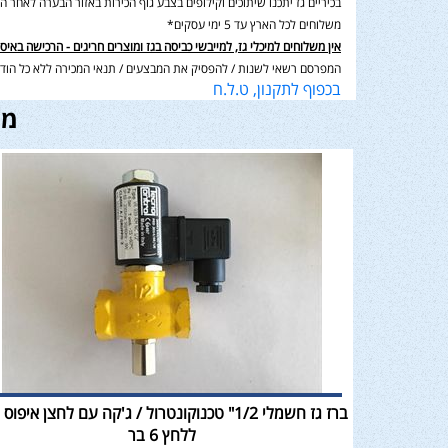
בכיריים גז יתכנו שיתוכים וקילופים בצבע גוף הכירות באזור הבערה לאחר השימוש בנוסף תיתכן סטיה במ
משלוחים לכל הארץ עד 5 ימי עסקים*
אין משלוחים למיכלי גז, למייבשי כביסה בגז ומוצרים חריגים - הרכישה באיס
המפרסם רשאי לשנות / להפסיק את המבצעים / תנאי המכירה ללא כל הודע
בכפוף לתקנון, ט.ל.ח
מו
ברז גז חשמלי 1/2" טכנוקונטרול / ג'קה עם לחצן איפוס
ללחץ 6 בר