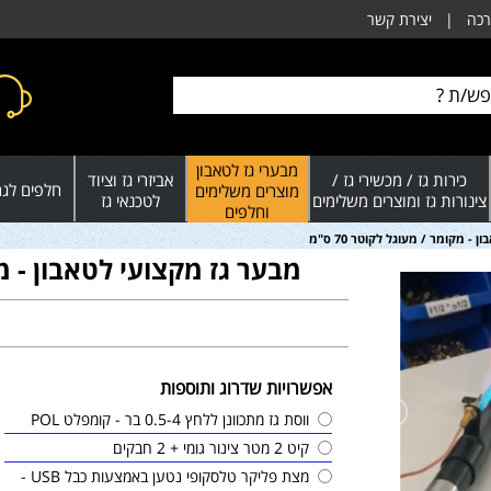
רכה
|
יצירת קשר
מבערי גז לטאבון
כירות גז / מכשירי גז /
אביזרי גז וציוד
חלפים לגרי
מוצרים משלימים
צינורות גז ומוצרים משלימים
לטכנאי גז
וחלפים
- מקומר / מעוגל לקוטר 70 ס"מ
מבער גז מקצועי לטאבון - מקומ
אפשרויות שדרוג ותוספות
ווסת גז מתכוונן ללחץ 0.5-4 בר - קומפלט POL
קיט 2 מטר צינור גומי + 2 חבקים
מצת פליקר טלסקופי נטען באמצעות כבל USB -