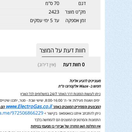
דגם
70 ס"מ
מק"ט מוצר
2423
זמן אספקה
עד 5 ימי עסקים
חוות דעת על המוצר
0
חוות דעת
(אין דירוג)
מעוניינים להגיע אלינו?
חפשו ב- Waze אלקטרוגז פ"ת
ניתן לעשות הזמנות דרך האתר 24/7 במשלוחים לכל הארץ
ימים ושעות פעילות: א'- ה' 8:00-16:00, שישי שבת - סגור,
יתכנו שינוי
www.ElectroGas.co.il
המבצעים והמחירים המוצגים באתר
הם 
wa.me/972506866229
ניתן להתכתב איתנו בוואטסאפ בקישור >
התמונות והסרטונים המוצגים הם להמחשה בלבד
אין החלפה ו/או החזרה של אביזרי גז מטעמי בטיחות