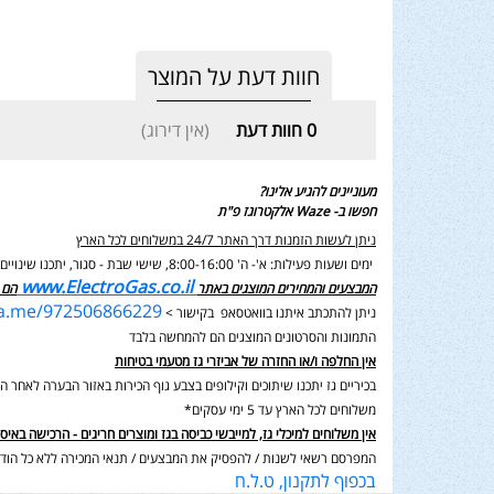
חוות דעת על המוצר
0
חוות דעת
(אין דירוג)
מעוניינים להגיע אלינו?
חפשו ב- Waze אלקטרוגז פ"ת
ניתן לעשות הזמנות דרך האתר 24/7 במשלוחים לכל הארץ
ימים ושעות פעילות: א'- ה' 8:00-16:00, שישי שבת - סגור,
יתכנו שינוי
www.ElectroGas.co.il
המבצעים והמחירים המוצגים באתר
הם 
wa.me/972506866229
ניתן להתכתב איתנו בוואטסאפ בקישור >
התמונות והסרטונים המוצגים הם להמחשה בלבד
אין החלפה ו/או החזרה של אביזרי גז מטעמי בטיחות
בכיריים גז יתכנו שיתוכים וקילופים בצבע גוף הכירות באזור הבערה לאחר השימוש בנוסף תיתכן סטיה במ
משלוחים לכל הארץ עד 5 ימי עסקים*
אין משלוחים למיכלי גז, למייבשי כביסה בגז ומוצרים חריגים - הרכישה באיס
המפרסם רשאי לשנות / להפסיק את המבצעים / תנאי המכירה ללא כל הודע
בכפוף לתקנון, ט.ל.ח