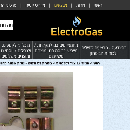
ראשי
|
אודות
|
מבצעים
|
מדריכי קנייה
|
סרטוני הד
מחממי מים בגז למקלחת /
מיכלי גז לקמפינג
בהצדעה - מבצעים לחיילים
מייבשי כביסה בגז ומוצרים
ולגרילים / ווסתי גז
ולכוחות הביטחון
משלימים
ומוצרים משלימים
ראשי
>
אביזרי גז וציוד לטכנאי גז
>
צינורות לגז ולמים
>
שלות אומגה מחזיקי