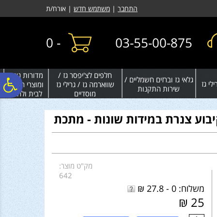
לתפריט
לתוכן
לתפריט
התחבר
|
משתמש חדש
| אורח/ת
אתר
המרכזי
נגישות
0
-
03-55-00-875
חלפים לצ'יפסר גז /
מדורות גינה
גלאי גז וברזים חשמליים /
פ
לי גז
שווארמה גז / גרילי גז
ומוצרי חימום
שירות התקנות
מוסדיים
לבית ולחצר
סר
יבוע צנרת במידות שונות - מתכת
נג
מק"ט מוצר:
642
משלוח: 0 - 27.8 ₪
25 ₪