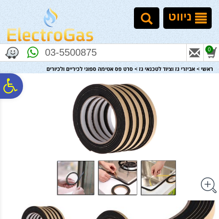
לתפריט
לתוכן
לתפריט
אתר
המרכזי
נגישות
ניווט
0
03-5500875
ראשי
>
אביזרי גז וציוד לטכנאי גז
>
סרט פס אטימה ספוגי לכיריים ולכיורים
פ
סר
נג