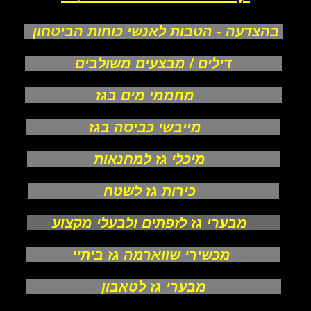
בהצדעה - הטבות לאנשי כוחות הביטחון
דילים / מבצעים משולבים
מחממי מים בגז
מייבשי כביסה בגז
מיכלי גז למחנאות
כירות גז לשטח
מבערי גז לזפתים ולבעלי מקצוע
מכשירי שווארמה גז ביתיי
מבערי גז לטאבון