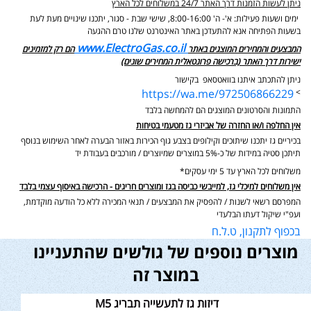
ניתן לעשות הזמנות דרך האתר 24/7 במשלוחים לכל הארץ
ימים ושעות פעילות: א'- ה' 8:00-16:00, שישי שבת - סגור,
יתכנו שינויים מעת לעת
בשעות הפתיחה אנא להתעדכן באתר האינטרנט שלנו טרם ההגעה
www.ElectroGas.co.il
המבצעים והמחירים המוצגים באתר
הם רק למזמינים
ישירות דרך האתר (ברכישה פרונטאלית המחירים שונים)
ניתן להתכתב איתנו בוואטסאפ בקישור
https://wa.me/972506866229
>
התמונות והסרטונים המוצגים הם להמחשה בלבד
אין החלפה ו/או החזרה של אביזרי גז מטעמי בטיחות
בכיריים גז יתכנו שיתוכים וקילופים בצבע גוף הכירות באזור הבערה לאחר השימוש בנוסף
תיתכן סטיה במידות של כ-5% במוצרים שמיוצרים / מורכבים בעבודת יד
משלוחים לכל הארץ עד 5 ימי עסקים*
אין משלוחים למיכלי גז, למייבשי כביסה בגז ומוצרים חריגים - הרכישה באיסוף עצמי בלבד
המפרסם רשאי לשנות / להפסיק את המבצעים / תנאי המכירה ללא כל הודעה מוקדמת,
ועפ"י שיקול דעתו הבלעדי
בכפוף לתקנון, ט.ל.ח
מוצרים נוספים של גולשים שהתעניינו
במוצר זה
דיזות גז לתעשייה תבריג M5