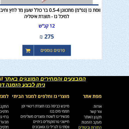
ווסת גז (גפ"מ) מתכוונן 0.5-4 בר כולל שעון מד לחץ ו
למיכל גז - תוצרת איטליה
12 קג"ש
₪
275
המבצעים והמחירים המוצגים באתר
il
ניתן לבצע הזמנה ד
מפת אתר
מוצרי גז וחלפים למגזר הביתי
למגז
מייבש כביסה בגז תוצרת רינאיי יפן
אודות
התקנת 
חממי מים בגז
צור קשר
חלפים 
מכשירי גז לשטח ומוצרים משלימים
אתר
ברזי ג
תקנון ה
חיישני טרמוקפלים ביתיים
מבערי 
מעקב הזמנות
ווסתי גז לגרילי גז וטאבונים
חלפים 
החזרות וביטולים