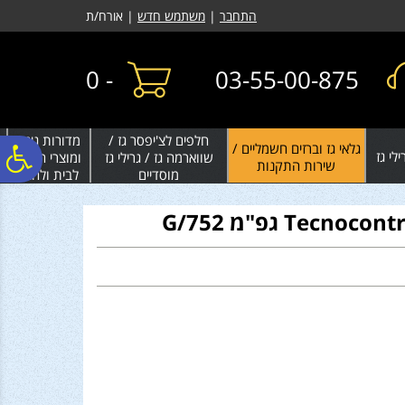
לתפריט
לתוכן
לתפריט
התחבר
|
משתמש חדש
| אורח/ת
אתר
המרכזי
נגישות
0
-
03-55-00-875
חלפים לצ'יפסר גז /
מדורות גינה
גלאי גז וברזים חשמליים /
פ
לי גז
שווארמה גז / גרילי גז
ומוצרי חימום
שירות התקנות
מוסדיים
לבית ולחצר
סר
נג