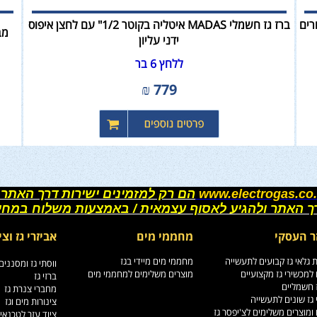
חיבורים
ברז גז חשמלי MADAS איטליה בקוטר 1/2" עם לחצן איפוס
מבע
ידני עליון
ללחץ 6 בר
₪
779
www.electrogas.co.
הם רק למזמינים ישירות דרך האתר 
רך האתר ולהגיע לאסוף עצמאית / באמצעות משלוח במחי
ר העסקי
מחממי מים
אביזרי גז וצי
גלאי גז קבועים לתעשייה
מחממי מים מיידי בגז
ווסתי גז ומסננים
למכשירי גז מקצועיים
מוצרים משלימים למחממי מים
ברזי גז
ז חשמליים
מחברי צנרת גז
גז שונים לתעשייה
צינורות מים וגז
ומוצרים משלימים לצ'יפסר גז
ציוד עזר לטכנאי