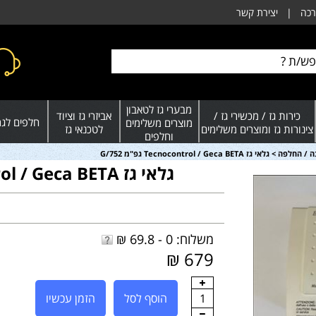
רכה
|
יצירת קשר
מבערי גז לטאבון
כירות גז / מכשירי גז /
אביזרי גז וציוד
חלפים לגרי
מוצרים משלימים
צינורות גז ומוצרים משלימים
לטכנאי גז
וחלפים
ה / החלפה
>
גלאי גז Tecnocontrol / Geca BETA גפ"מ 752/G
גלאי גז Tecnocontrol / Geca BETA גפ"מ 752/G
משלוח: 0 - 69.8 ₪
679 ₪
1
הוסף לסל
הזמן עכשיו