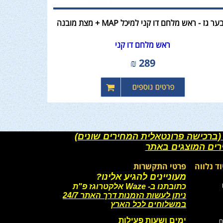
ר גז - ראש מלחם דו קני למיכל MAP + מצת מובנה
ראש מלחם דו קני
₪
289
(ברכישה פרונטאלית המחירים שונים)
רים המוצגים באתר
וד נלווה
פרטי התקשרות
מעוניינים להגיע אלינו?
כתובתנו ב- Waze אלקטרוגז פ"ת
ניתן לעשות הזמנות דרך האתר 24/7
במשלוחים לכל הארץ
ימים ושעות פעילות
ם