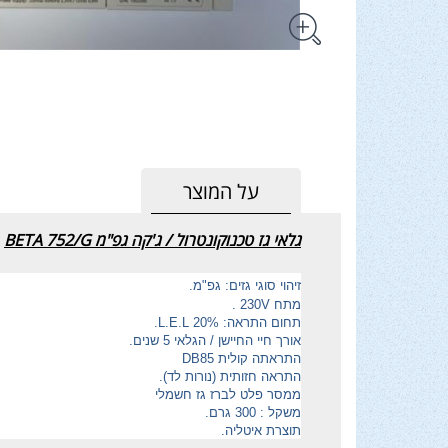
על המוצר
גלאי גז טכנוקונטרול / ג'קה גפ"מ BETA 752/G
זיהוי סוגי גזים: גפ"מ.
מתח
V
230 .
תחום התראה: 20%
L.E.L
.
אורך חיי החיישן / הגלאי 5 שנים.
התראתה קולית 85
DB
התראה חזותית (נורות לד).
ממסר פלט לברז גז חשמלי
משקל : 300 גרם.
תוצרת איטליה.