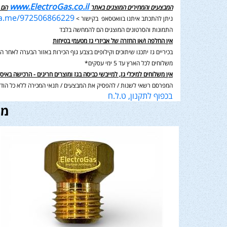
www.ElectroGas.co.il
המבצעים והמחירים המוצגים באתר
הם 
wa.me/972506866229
ניתן להתכתב איתנו בוואטסאפ בקישור >
התמונות והסרטונים המוצגים הם להמחשה בלבד
אין החלפה ו/או החזרה של אביזרי גז מטעמי בטיחות
בכיריים גז יתכנו שיתוכים וקילופים בצבע גוף הכירות באזור הבערה לאחר השימוש בנוסף תיתכן סטיה במ
משלוחים לכל הארץ עד 5 ימי עסקים*
אין משלוחים למיכלי גז, למייבשי כביסה בגז ומוצרים חריגים - הרכישה באיס
המפרסם רשאי לשנות / להפסיק את המבצעים / תנאי המכירה ללא כל הודע
בכפוף לתקנון, ט.ל.ח
מו