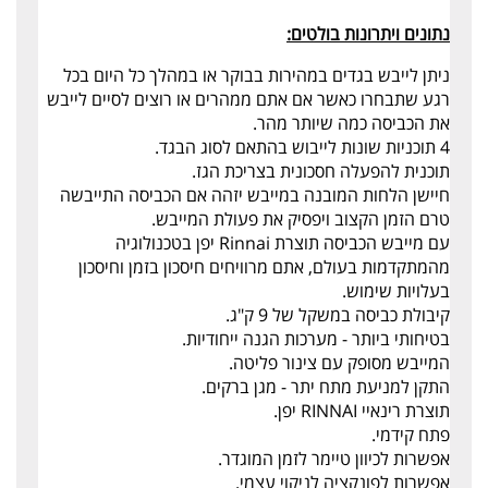
נתונים ויתרונות בולטים:
ניתן לייבש בגדים במהירות בבוקר או במהלך כל היום בכל
רגע שתבחרו כאשר אם אתם ממהרים או רוצים לסיים לייבש
את הכביסה כמה שיותר מהר.
4 תוכניות שונות לייבוש בהתאם לסוג הבגד.
תוכנית להפעלה חסכונית בצריכת הגז.
חיישן הלחות המובנה במייבש יזהה אם הכביסה התייבשה
טרם הזמן הקצוב ויפסיק את פעולת המייבש.
עם מייבש הכביסה תוצרת Rinnai יפן בטכנולוגיה
מהמתקדמות בעולם, אתם מרוויחים חיסכון בזמן וחיסכון
בעלויות שימוש.
קיבולת כביסה במשקל של 9 ק"ג.
בטיחותי ביותר - מערכות הגנה ייחודיות.
המייבש מסופק עם צינור פליטה.
התקן למניעת מתח יתר - מגן ברקים.
תוצרת רינאיי RINNAI יפן.
פתח קידמי.
אפשרות לכיוון טיימר לזמן המוגדר.
אפשרות לפונקציה לניקוי עצמי.