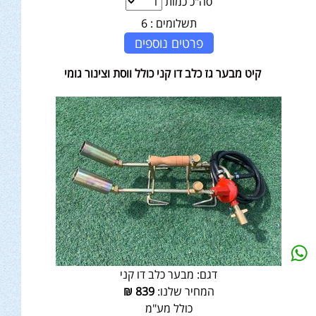
סה"כ כמות
תשלומים :
6
פרטים נוספים
קיט מבער גז כלב דו קני כולל ווסת וצינור גומי
דגם:
מבער כלב דו קני
המחיר שלנו:
839
₪
כולל מע"מ