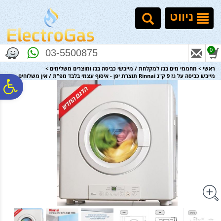
לתפריט
לתוכן
לתפריט
אתר
המרכזי
נגישות
ניווט
0
03-5500875
ראשי
>
מחממי מים בגז למקלחת / מייבשי כביסה בגז ומוצרים משלימים
>
מייבש כביסה על גז 9 ק"ג Rinnai תוצרת יפן - איסוף עצמי בלבד מפ"ת / אין משלוחים
פ
סר
נג