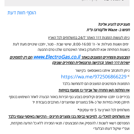
הוסף חוות דעת
מעוניינים להגיע אלינו?
חפשו ב- Waze אלקטרוגז פ"ת
ניתן לעשות הזמנות דרך האתר 24/7 במשלוחים לכל הארץ
ימים ושעות פעילות: א'- ה' 8:00-16:00, שישי שבת - סגור,
יתכנו שינויים מעת לעת
בשעות הפתיחה אנא להתעדכן באתר האינטרנט שלנו טרם ההגעה
www.ElectroGas.co.il
המבצעים והמחירים המוצגים באתר
הם רק למזמינים
ישירות דרך האתר (ברכישה פרונטאלית המחירים שונים)
ניתן להתכתב איתנו בוואטסאפ בקישור
https://wa.me/972506866229
>
התמונות והסרטונים המוצגים הם להמחשה בלבד
אין החלפה ו/או החזרה של אביזרי גז מטעמי בטיחות
בכיריים גז יתכנו שיתוכים וקילופים בצבע גוף הכירות באזור הבערה לאחר השימוש בנוסף
תיתכן סטיה במידות של כ-5% במוצרים שמיוצרים / מורכבים בעבודת יד
משלוחים לכל הארץ עד 5 ימי עסקים*
אין משלוחים למיכלי גז, למייבשי כביסה בגז ומוצרים חריגים - הרכישה באיסוף עצמי בלבד
המפרסם רשאי לשנות / להפסיק את המבצעים / תנאי המכירה ללא כל הודעה מוקדמת,
ועפ"י שיקול דעתו הבלעדי