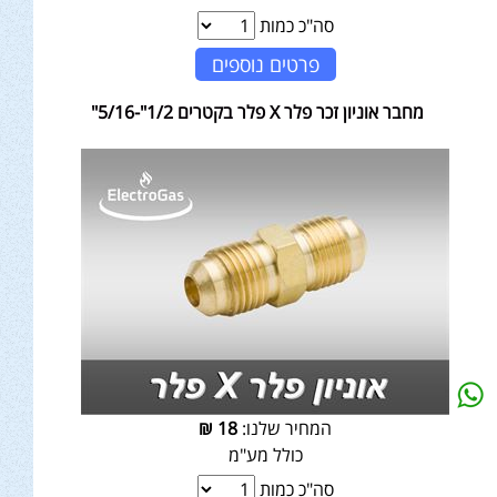
סה"כ כמות
פרטים נוספים
מחבר אוניון זכר פלר X פלר בקטרים 1/2"-5/16"
המחיר שלנו:
18
₪
כולל מע"מ
סה"כ כמות