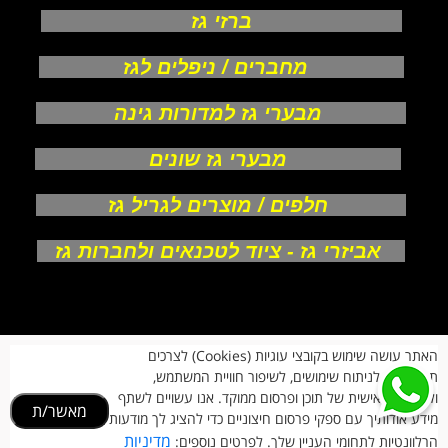
ברזי גז
מחברים / ניפלים לגז
מבערי גז למדורות גינה
מבערי גז שונים
חלפים / מוצרים לגריל גז
אביזרי גז - ציוד לטכנאים ולחברות גז
אודות
האתר עושה שימוש בקובצי עוגיות (Cookies) לצרכים
צור קשר
תפעוליים, לניתוח שימושים, לשיפור חוויית המשתמש,
תקנון חנות
מעקב הזמנות
ולהתאמה אישית של תוכן ופרסום ממוקד. אנו עשויים לשתף
מאשר/ת
החזרות וביטולים
מידע אודותיך עם ספקי פרסום חיצוניים כדי להציג לך מודעות
הרשמת לקוחות
מדיניות
הרלוונטיות לתחומי העניין שלך. לפרטים נוספים: