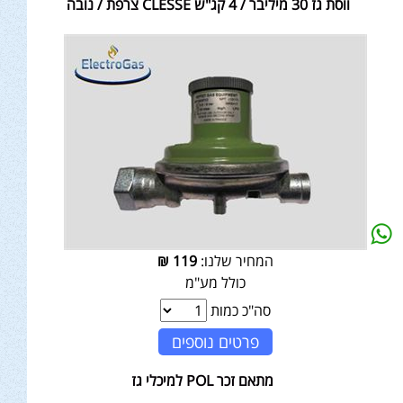
ווסת גז 30 מיליבר / 4 קג"ש CLESSE צרפת / נובה
המחיר שלנו:
119
₪
כולל מע"מ
סה"כ כמות
פרטים נוספים
מתאם זכר POL למיכלי גז