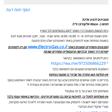
הוסף חוות דעת
מעוניינים להגיע אלינו?
חפשו ב- Waze אלקטרוגז פ"ת
ניתן לעשות הזמנות דרך האתר 24/7 במשלוחים לכל הארץ
ימים ושעות פעילות: א'- ה' 8:00-16:00, שישי שבת - סגור,
יתכנו שינויים מעת לעת
בשעות הפתיחה אנא להתעדכן באתר האינטרנט שלנו טרם ההגעה
www.ElectroGas.co.il
המבצעים והמחירים המוצגים באתר
הם רק למזמינים
ישירות דרך האתר (ברכישה פרונטאלית המחירים שונים)
ניתן להתכתב איתנו בוואטסאפ בקישור
https://wa.me/972506866229
>
התמונות והסרטונים המוצגים הם להמחשה בלבד
אין החלפה ו/או החזרה של אביזרי גז מטעמי בטיחות
בכיריים גז יתכנו שיתוכים וקילופים בצבע גוף הכירות באזור הבערה לאחר השימוש בנוסף
תיתכן סטיה במידות של כ-5% במוצרים שמיוצרים / מורכבים בעבודת יד
משלוחים לכל הארץ עד 5 ימי עסקים*
אין משלוחים למיכלי גז, למייבשי כביסה בגז ומוצרים חריגים - הרכישה באיסוף עצמי בלבד
המפרסם רשאי לשנות / להפסיק את המבצעים / תנאי המכירה ללא כל הודעה מוקדמת,
ועפ"י שיקול דעתו הבלעדי