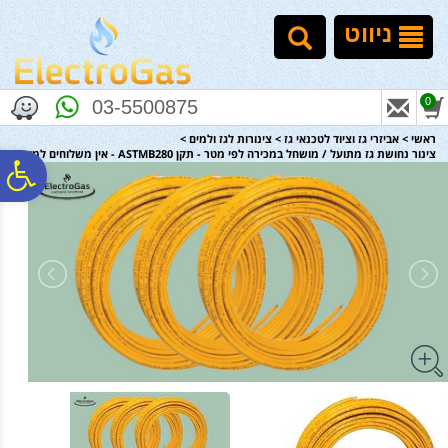
לתפריט
לתוכן
לתפריט
אתר
המרכזי
נגישות
ניווט
0
03-5500875
ראשי
>
אביזרי גז וציוד לטכנאי גז
>
צינורות לגז ולמים
>
צינור נחושת גז מתועל / מושחל במכירה לפי מטר - תקן ASTMB280 - אין משלוחים למוצר זה
פ
סר
נג