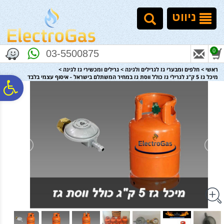
לתפריט
לתוכן
לתפריט
אתר
המרכזי
נגישות
ניווט
0
03-5500875
ראשי
>
חלפים ומבערי גז לגרילים ולגינה
>
גרילים ומכשירי גז לגינה
>
מיכל גז 5 ק"ג לגרילי גז כולל ווסת גז במחיר המשתלם בישראל - איסוף עצמי בלבד
פ
סר
נג