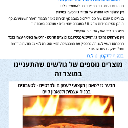
התמונות והסרטונים המוצגים הם להמחשה בלבד
אין החלפה ו/או החזרה של אביזרי גז מטעמי בטיחות
בכיריים גז יתכנו שיתוכים וקילופים בצבע גוף הכירות באזור הבערה לאחר השימוש בנוסף
תיתכן סטיה במידות של כ-5% במוצרים שמיוצרים / מורכבים בעבודת יד
משלוחים לכל הארץ עד 5 ימי עסקים*
אין משלוחים למיכלי גז, למייבשי כביסה בגז ומוצרים חריגים - הרכישה באיסוף עצמי בלבד
המפרסם רשאי לשנות / להפסיק את המבצעים / תנאי המכירה ללא כל הודעה מוקדמת,
ועפ"י שיקול דעתו הבלעדי
בכפוף לתקנון, ט.ל.ח
מוצרים נוספים של גולשים שהתעניינו
במוצר זה
מבער גז לטאבון מקצועי לעסקים ולפרטיים - לטאבונים
בבניה עצמית ולטאבון קיים