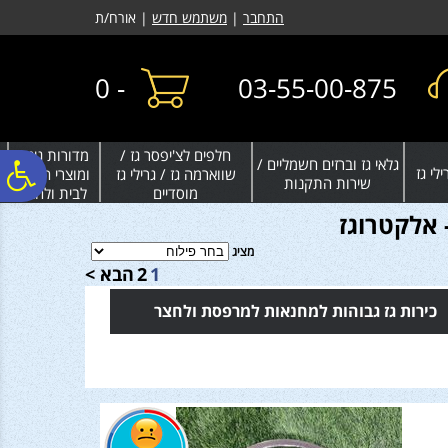
לתפריט
לתוכן
לתפריט
התחבר
|
משתמש חדש
| אורח/ת
אתר
המרכזי
נגישות
0
-
03-55-00-875
חלפים לצ'יפסר גז /
מדורות גינה
גלאי גז וברזים חשמליים /
פ
לי גז
שווארמה גז / גרילי גז
ומוצרי חימום
שירות התקנות
מוסדיים
לבית ולחצר
 אלקטרוגז
סר
מציג
1
2
הבא >
נג
כירות גז גבוהות למחנאות למרפסת ולחצר