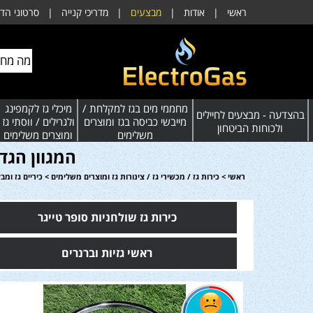
ראשי
|
אודות
|
מבצעים
|
מדריכי קנייה
|
סרטוני הד
מחממי מים בגז למקלחת /
מיכלי גז לקמפינג
בהצדעה - מבצעים לחיילים
מייבשי כביסה בגז ומוצרים
ולגרילים / ווסתי גז
ולכוחות הביטחון
משלימים
ומוצרים משלימים
המגוון הגד
ראשי
>
כירות גז / מכשירי גז / צינורות גז ומוצרים משלימים
>
כיריים גז ומב
כירות גז שולחניות סופר טייגר
ראשי גזיות וברנרים