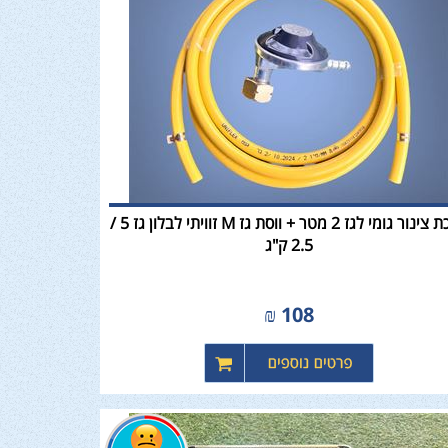
ערכת צינור גומי לגז 2 מטר + ווסת גז M זוויתי לבלון גז 5 /
2.5 ק"ג
₪
108