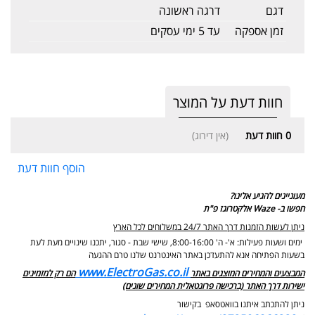
דגם
דרגה ראשונה
זמן אספקה
עד 5 ימי עסקים
חוות דעת על המוצר
0
חוות דעת
(אין דירוג)
הוסף חוות דעת
מעוניינים להגיע אלינו?
חפשו ב- Waze אלקטרוגז פ"ת
ניתן לעשות הזמנות דרך האתר 24/7 במשלוחים לכל הארץ
ימים ושעות פעילות: א'- ה' 8:00-16:00, שישי שבת - סגור,
יתכנו שינויים מעת לעת
בשעות הפתיחה אנא להתעדכן באתר האינטרנט שלנו טרם ההגעה
www.ElectroGas.co.il
המבצעים והמחירים המוצגים באתר
הם רק למזמינים
ישירות דרך האתר (ברכישה פרונטאלית המחירים שונים)
ניתן להתכתב איתנו בוואטסאפ בקישור