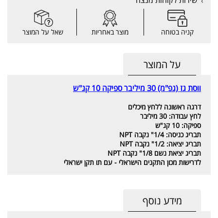
שירות לקוחות מנצח
קניה בטוחה
מוצר באחריות
שאל על המוצר
על המוצר
ווסת גז (גפ"מ) 30 מיליבר ספיקה 10 קג"ש
דרגה ראשונה ללחץ מיכלים
לחץ עבודה: 30 מיליבר
ספיקה: 10 קג"ש
תבריג כניסה: 1/4" נקבה NPT
תבריג יציאה: 1/2" נקבה NPT
תבריג יציאת נשם 1/8" נקבה NPT
לדרישות מכון התקנים הישראלי - עם תו תקן ישראלי
מידע נוסף