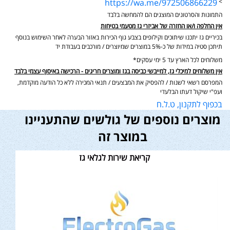
https://wa.me/972506866229
>
התמונות והסרטונים המוצגים הם להמחשה בלבד
אין החלפה ו/או החזרה של אביזרי גז מטעמי בטיחות
בכיריים גז יתכנו שיתוכים וקילופים בצבע גוף הכירות באזור הבערה לאחר השימוש בנוסף
תיתכן סטיה במידות של כ-5% במוצרים שמיוצרים / מורכבים בעבודת יד
משלוחים לכל הארץ עד 5 ימי עסקים*
אין משלוחים למיכלי גז, למייבשי כביסה בגז ומוצרים חריגים - הרכישה באיסוף עצמי בלבד
המפרסם רשאי לשנות / להפסיק את המבצעים / תנאי המכירה ללא כל הודעה מוקדמת,
ועפ"י שיקול דעתו הבלעדי
בכפוף לתקנון, ט.ל.ח
מוצרים נוספים של גולשים שהתעניינו
במוצר זה
קריאת שירות לגלאי גז