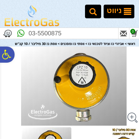
לתפריט
לתוכן
לתפריט
אתר
המרכזי
נגישות
ניווט
0
03-5500875
ראשי
>
אביזרי גז וציוד לטכנאי גז
>
ווסתי גז ומסננים
>
ווסת גז 30 מיליבר / 10 קג"ש
פ
סר
נג