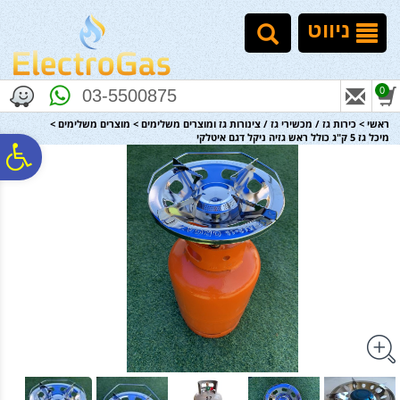
לתפריט
לתוכן
לתפריט
אתר
המרכזי
נגישות
ניווט
0
03-5500875
ראשי
>
כירות גז / מכשירי גז / צינורות גז ומוצרים משלימים
>
מוצרים משלימים
>
מיכל גז 5 ק"ג כולל ראש גזיה ניקל דגם איטלקי
פ
סר
נג