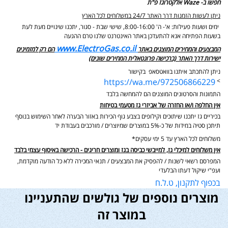
חפשו ב- Waze אלקטרוגז פ"ת
ניתן לעשות הזמנות דרך האתר 24/7 במשלוחים לכל הארץ
ימים ושעות פעילות: א'- ה' 8:00-16:00, שישי שבת - סגור,
יתכנו שינויים מעת לעת
בשעות הפתיחה אנא להתעדכן באתר האינטרנט שלנו טרם ההגעה
www.ElectroGas.co.il
המבצעים והמחירים המוצגים באתר
הם רק למזמינים
ישירות דרך האתר (ברכישה פרונטאלית המחירים שונים)
ניתן להתכתב איתנו בוואטסאפ בקישור
https://wa.me/972506866229
>
התמונות והסרטונים המוצגים הם להמחשה בלבד
אין החלפה ו/או החזרה של אביזרי גז מטעמי בטיחות
בכיריים גז יתכנו שיתוכים וקילופים בצבע גוף הכירות באזור הבערה לאחר השימוש בנוסף
תיתכן סטיה במידות של כ-5% במוצרים שמיוצרים / מורכבים בעבודת יד
משלוחים לכל הארץ עד 5 ימי עסקים*
אין משלוחים למיכלי גז, למייבשי כביסה בגז ומוצרים חריגים - הרכישה באיסוף עצמי בלבד
המפרסם רשאי לשנות / להפסיק את המבצעים / תנאי המכירה ללא כל הודעה מוקדמת,
ועפ"י שיקול דעתו הבלעדי
בכפוף לתקנון, ט.ל.ח
מוצרים נוספים של גולשים שהתעניינו
במוצר זה