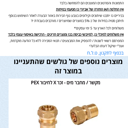
התמונות והסרטונים המוצגים הם להמחשה בלבד
אין החלפה ו/או החזרה של אביזרי גז מטעמי בטיחות
בכיריים גז יתכנו שיתוכים וקילופים בצבע גוף הכירות באזור הבערה לאחר השימוש בנוסף
תיתכן סטיה במידות של כ-5% במוצרים שמיוצרים / מורכבים בעבודת יד
משלוחים לכל הארץ עד 5 ימי עסקים*
אין משלוחים למיכלי גז, למייבשי כביסה בגז ומוצרים חריגים - הרכישה באיסוף עצמי בלבד
המפרסם רשאי לשנות / להפסיק את המבצעים / תנאי המכירה ללא כל הודעה מוקדמת,
ועפ"י שיקול דעתו הבלעדי
בכפוף לתקנון, ט.ל.ח
מוצרים נוספים של גולשים שהתעניינו
במוצר זה
מקשר / מחבר מים - זכר X לחיבור PEX