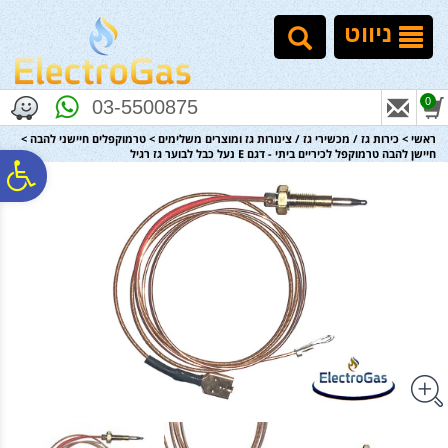
לתפריט
לתוכן
לתפריט
אתר
המרכזי
נגישות
ניווט
0
03-5500875
ראשי
>
כירות גז / מכשירי גז / צינורות גז ומוצרים משלימים
>
טרמוקפלים חיישני להבה
>
חיישן להבה טרמוקפל לכיריים ביתי - דגם E נעל כבל לבוער גז רגיל
פ
סר
נג