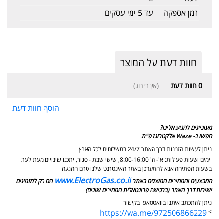
זמן אספקה
עד 5 ימי עסקים
חוות דעת על המוצר
0
חוות דעת
(אין דירוג)
הוסף חוות דעת
מעוניינים להגיע אלינו?
חפשו ב- Waze אלקטרוגז פ"ת
ניתן לעשות הזמנות דרך האתר 24/7 במשלוחים לכל הארץ
ימים ושעות פעילות: א'- ה' 8:00-16:00, שישי שבת - סגור,
יתכנו שינויים מעת לעת
בשעות הפתיחה אנא להתעדכן באתר האינטרנט שלנו טרם ההגעה
www.ElectroGas.co.il
המבצעים והמחירים המוצגים באתר
הם רק למזמינים
ישירות דרך האתר (ברכישה פרונטאלית המחירים שונים)
ניתן להתכתב איתנו בוואטסאפ בקישור
https://wa.me/972506866229
>