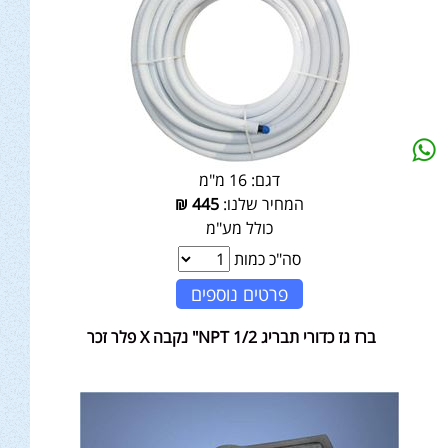
דגם:
16 מ"מ
המחיר שלנו:
445
₪
כולל מע"מ
סה"כ כמות
פרטים נוספים
ברז גז כדורי תבריג NPT 1/2" נקבה X פלר זכר