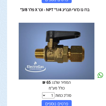
ברז גז כדורי תבריג NPT "1/4 - זכר X פלר 3/8"
המחיר שלנו:
65
₪
כולל מע"מ
סה"כ כמות
פרטים נוספים