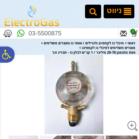
לתפריט
לתוכן
לתפריט
אתר
המרכזי
נגישות
ניווט
0
03-5500875
ראשי
>
מיכלי גז לקמפינג ולגרילים / ווסתי גז ומוצרים משלימים
>
מוצרים משלימים למיכלי גז לקמפינג
>
פ
ווסת מתכוונן 29-70 מיליבר / 1 קג"ש לבלון גז - תבריג זכר
סר
נג