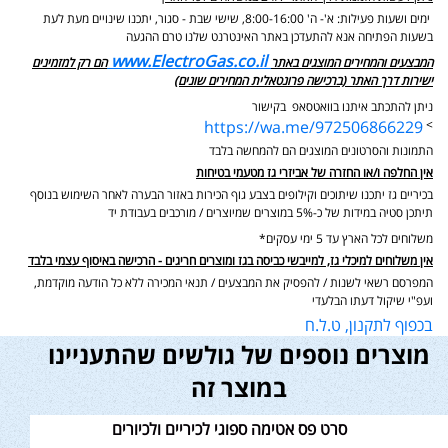
ימים ושעות פעילות: א'- ה' 8:00-16:00, שישי שבת - סגור,
יתכנו שינויים מעת לעת
בשעות הפתיחה אנא להתעדכן באתר האינטרנט שלנו טרם ההגעה
www.ElectroGas.co.il
המבצעים והמחירים המוצגים באתר
הם רק למזמינים
ישירות דרך האתר (ברכישה פרונטאלית המחירים שונים)
ניתן להתכתב איתנו בוואטסאפ בקישור
https://wa.me/972506866229
>
התמונות והסרטונים המוצגים הם להמחשה בלבד
אין החלפה ו/או החזרה של אביזרי גז מטעמי בטיחות
בכיריים גז יתכנו שיתוכים וקילופים בצבע גוף הכירות באזור הבערה לאחר השימוש בנוסף
תיתכן סטיה במידות של כ-5% במוצרים שמיוצרים / מורכבים בעבודת יד
משלוחים לכל הארץ עד 5 ימי עסקים*
אין משלוחים למיכלי גז, למייבשי כביסה בגז ומוצרים חריגים - הרכישה באיסוף עצמי בלבד
המפרסם רשאי לשנות / להפסיק את המבצעים / תנאי המכירה ללא כל הודעה מוקדמת,
ועפ"י שיקול דעתו הבלעדי
בכפוף לתקנון, ט.ל.ח
מוצרים נוספים של גולשים שהתעניינו
במוצר זה
סרט פס אטימה ספוגי לכיריים ולכיורים