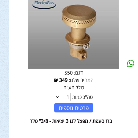
דגם:
S50
המחיר שלנו:
349
₪
כולל מע"מ
סה"כ כמות
פרטים נוספים
ברז סעפת / מפצל לגז 3 יציאות - 3/8" פלר